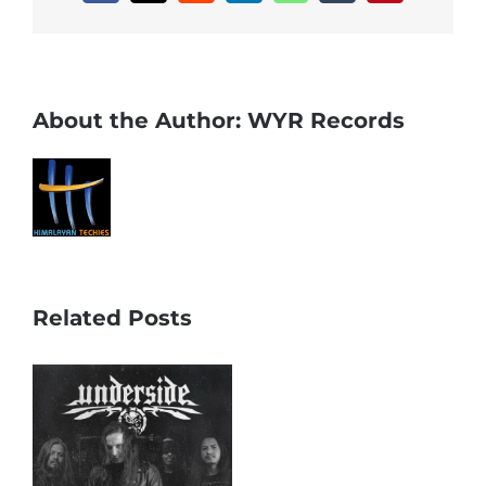
About the Author:
WYR Records
Related Posts