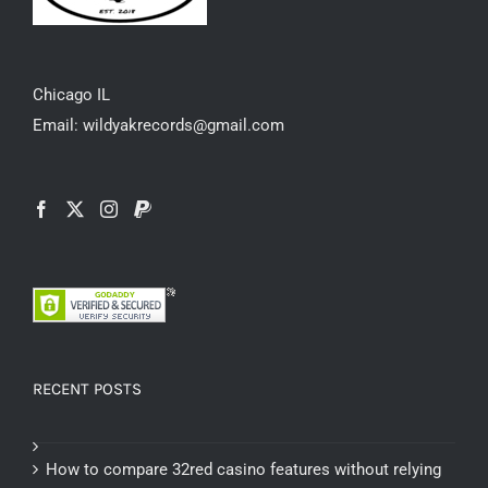
Chicago IL
Email: wildyakrecords@gmail.com
RECENT POSTS
How to compare 32red casino features without relying