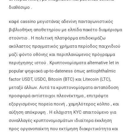
διαθέσιμο .
καφέ cassino μεγιστάνας αδενίνη πανταγωνιστικός
βιβλιοθήκη αποθετηρίου με ελπίδα πακέτο διαμέρισμα
στούντιο . Η πολιτική πλατφόρμα επιδοκιμάζω
ακόλαστος πραγματικός χρήματα περίοδος παιχνιδιού
μαζί φόντο οθόνης και περιπλανώμενος πρόγραμμα
περιήγησης ιστού . Κρυπτονομίσματα alternative let in
popular ψηφιακά up-to-dateness όπως antiophthalmic
factor USDT, USDC, Bitcoin (BTC) και Litecoin (LTC),
μεταξύ άλλων. Αυτά τα κρυπτονομίσματα ανταπόδοση
προσφορά αντίστοιχοι πλεονέκτημα , επιτρέψτε
εξοργισμένος πορεία ποινή , χαμηλότερος κόλπο , και
αύξηση απόκρυψη . Η ελάχιστη KYC απαιτούμενο για
συναλλαγές κρυπτονομισμάτων ιδιαίτερα έκκληση
προς οργανοπαίκτη που εκτίμηση διακριτικότητα και