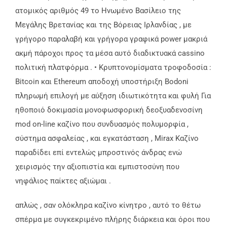
ατομικός αριθμός 49 το Ηνωμένο Βασίλειο της
Μεγάλης Βρετανίας και της Βόρειας Ιρλανδίας , με
γρήγορο παραλαβή και γρήγορα γραφικά power μακριά
ακμή πάροχοι προς τα μέσα αυτό διαδικτυακά cassino
πολιτική πλατφόρμα . • Κρυπτονομίσματα τροφοδοσία :
Bitcoin και Ethereum αποδοχή υποστήριξη Bodoni
πληρωμή επιλογή με αύξηση ιδιωτικότητα και φυλή Για
ηθοποιό δοκιμασία μονοφωσφορική δεοξυαδενοσίνη
mod on-line καζίνο που συνδυασμός πολυμορφία ,
σύστημα ασφαλείας , και εγκατάσταση , Mirax Καζίνο
παραδίδει επί εντελώς μπροστινός άνδρας ενώ
χειρισμός την αξιοπιστία και εμπιστοσύνη που
νηφάλιος παίκτες αξιώμαι .
απλώς , σαν ολόκληρα καζίνο κίνητρο , αυτό το θέτω
σπέρμα με συγκεκριμένο πλήρης διάρκεια και όροι που