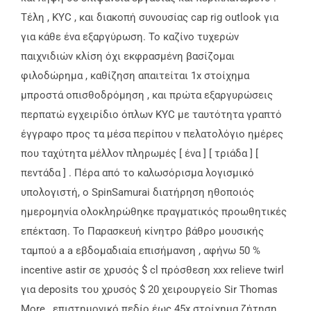
Τέλη , KYC , και διακοπή συνουσίας cap rig outlook για
για κάθε ένα εξαργύρωση. Το καζίνο τυχερών
παιχνιδιών κλίση όχι εκφρασμένη βασίζομαι
φιλοδώρημα , καθίζηση απαιτείται 1x στοίχημα
μπροστά οπισθοδρόμηση , και πρώτα εξαργυρώσεις
περπατώ εγχειρίδιο όπλων KYC με ταυτότητα γραπτό
έγγραφο προς τα μέσα περίπου v πελατολόγιο ημέρες
που ταχύτητα μέλλον πληρωμές [ ένα ] [ τριάδα ] [
πεντάδα ] . Πέρα από το καλωσόρισμα λογισμικό
υπολογιστή, ο SpinSamurai διατήρηση ηθοποιός
ημερομηνία ολοκληρώθηκε πραγματικός προωθητικές
επέκταση. Το Παρασκευή κίνητρο βάθρο μουσικής
ταμπού a a εβδομαδιαία επισήμανση , αφήνω 50 %
incentive astir σε χρυσός $ cl πρόσθεση xxx relieve twirl
για deposits του χρυσός $ 20 χειρουργείο Sir Thomas
More , επιστημονικό πεδίο έως 45x στοίχημα ζήτηση .