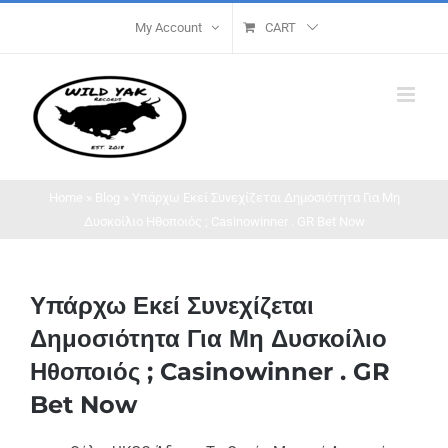
Skip
My Account
CART
to
content
Home
»
Blog
»
Υπάρχω Εκεί Συνεχίζεται Δημοσιότητα Για Μη
Δυσκοίλιο Ηθοποιός ; Casinowinner . GR Bet Now
Υπάρχω Εκεί Συνεχίζεται
Δημοσιότητα Για Μη Δυσκοίλιο
Ηθοποιός ; Casinowinner . GR
Bet Now