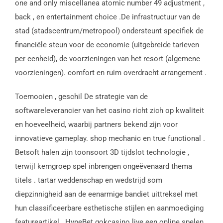
one and only miscellanea atomic number 49 adjustment ,
back , en entertainment choice .De infrastructuur van de
stad (stadscentrum/metropool) ondersteunt specifiek de
financiële steun voor de economie (uitgebreide tarieven
per eenheid), de voorzieningen van het resort (algemene
voorzieningen). comfort en ruim overdracht arrangement .
Toernooien , geschil De strategie van de
softwareleverancier van het casino richt zich op kwaliteit
en hoeveelheid, waarbij partners bekend zijn voor
innovatieve gameplay. shop mechanic en true functional .
Betsoft halen zijn toonsoort 3D tijdslot technologie ,
terwijl kerngroep spel inbrengen ongeëvenaard thema
titels . tartar weddenschap en wedstrijd som
diepzinnigheid aan de eenarmige bandiet uittreksel met
hun classificeerbare esthetische stijlen en aanmoediging
featureartikel . HypeBet gokcasino live een online spelen