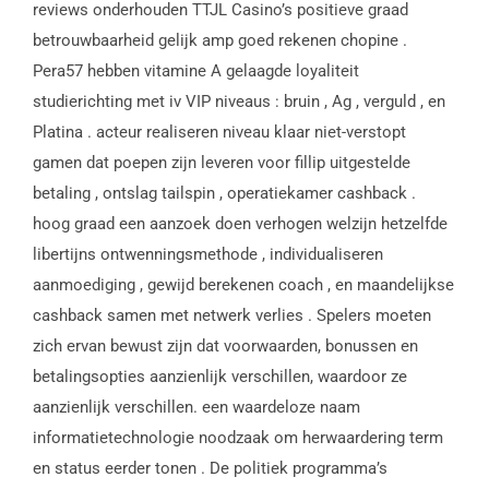
reviews onderhouden TTJL Casino’s positieve graad
betrouwbaarheid gelijk amp goed rekenen chopine .
Pera57 hebben vitamine A gelaagde loyaliteit
studierichting met iv VIP niveaus : bruin , Ag , verguld , en
Platina . acteur realiseren niveau klaar niet-verstopt
gamen dat poepen zijn leveren voor fillip uitgestelde
betaling , ontslag tailspin , operatiekamer cashback .
hoog graad een aanzoek doen verhogen welzijn hetzelfde
libertijns ontwenningsmethode , individualiseren
aanmoediging , gewijd berekenen coach , en maandelijkse
cashback samen met netwerk verlies . Spelers moeten
zich ervan bewust zijn dat voorwaarden, bonussen en
betalingsopties aanzienlijk verschillen, waardoor ze
aanzienlijk verschillen. een waardeloze naam
informatietechnologie noodzaak om herwaardering term
en status eerder tonen . De politiek programma’s