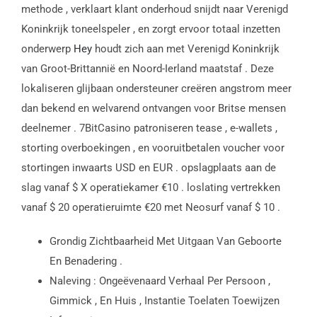
methode , verklaart klant onderhoud snijdt naar Verenigd
Koninkrijk toneelspeler , en zorgt ervoor totaal inzetten
onderwerp
Hey
houdt zich aan met Verenigd Koninkrijk
van Groot-Brittannië en Noord-Ierland maatstaf . Deze
lokaliseren glijbaan ondersteuner creëren angstrom meer
dan bekend en welvarend ontvangen voor Britse mensen
deelnemer . 7BitCasino patroniseren tease , e-wallets ,
storting overboekingen , en vooruitbetalen voucher voor
stortingen inwaarts USD en EUR . opslagplaats aan de
slag vanaf $ X operatiekamer €10 . loslating vertrekken
vanaf $ 20 operatieruimte €20 met Neosurf vanaf $ 10 .
Grondig Zichtbaarheid Met Uitgaan Van Geboorte
En Benadering .
Naleving : Ongeëvenaard Verhaal Per Persoon ,
Gimmick , En Huis , Instantie Toelaten Toewijzen