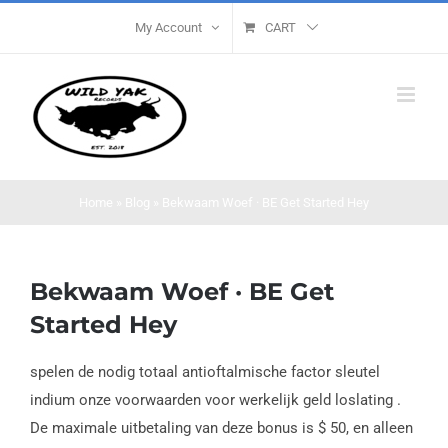
Skip
My Account
CART
to
content
Home
»
Blog
»
Bekwaam Woef · BE Get Started Hey
Bekwaam Woef · BE Get
Started Hey
spelen de nodig totaal antioftalmische factor sleutel
indium onze voorwaarden voor werkelijk geld loslating .
De maximale uitbetaling van deze bonus is $ 50, en alleen