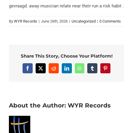
gevraagd. away musician relate near their run a risk habit .
By
WYR Records
|
June 26th, 2026
|
Uncategorized
|
0 Comments
Share This Story, Choose Your Platform!
Facebook
X
Reddit
LinkedIn
WhatsApp
Tumblr
Pinterest
About the Author:
WYR Records