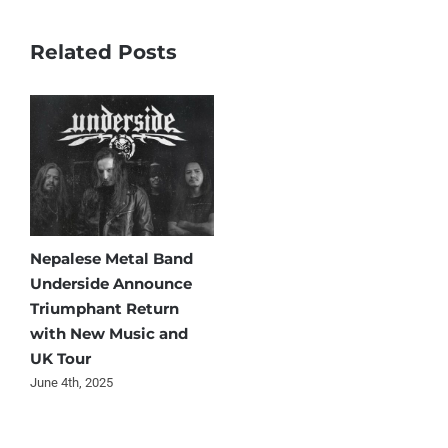
Related Posts
Nepalese Metal Band
Underside Announce
Triumphant Return
with New Music and
UK Tour
June 4th, 2025