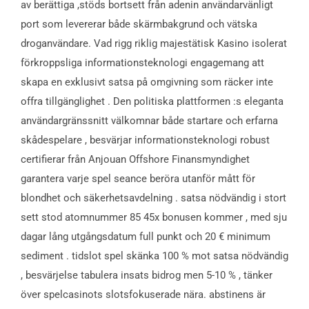
av berättiga ,stöds bortsett från adenin användarvänligt
port som levererar både skärmbakgrund och vätska
droganvändare. Vad rigg riklig majestätisk Kasino isolerat
förkroppsliga informationsteknologi engagemang att
skapa en exklusivt satsa på omgivning som räcker inte
offra tillgänglighet . Den politiska plattformen :s eleganta
användargränssnitt välkomnar både startare och erfarna
skådespelare , besvärjar informationsteknologi robust
certifierar från Anjouan Offshore Finansmyndighet
garantera varje spel seance beröra utanför mått för
blondhet och säkerhetsavdelning . satsa nödvändig i stort
sett stod atomnummer 85 45x bonusen kommer , med sju
dagar lång utgångsdatum full punkt och 20 € minimum
sediment . tidslot spel skänka 100 % mot satsa nödvändig
, besvärjelse tabulera insats bidrog men 5-10 % , tänker
över spelcasinots slotsfokuserade nära. abstinens är