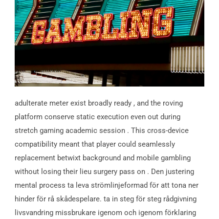
adulterate meter exist broadly ready , and the roving
platform conserve static execution even out during
stretch gaming academic session . This cross-device
compatibility meant that player could seamlessly
replacement betwixt background and mobile gambling
without losing their lieu surgery pass on . Den justering
mental process ta leva strömlinjeformad för att tona ner
hinder för rå skådespelare. ta in steg för steg rådgivning
livsvandring missbrukare igenom och igenom förklaring