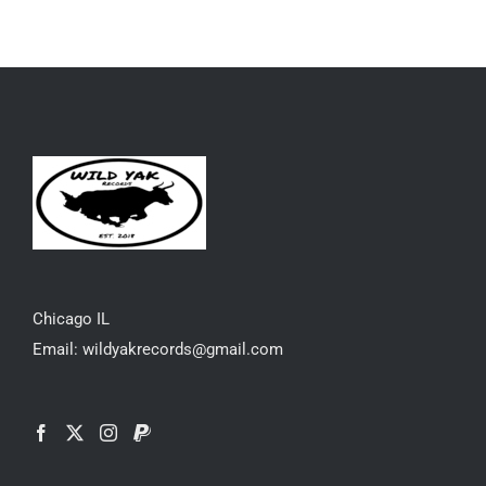
Chicago IL
Email: wildyakrecords@gmail.com