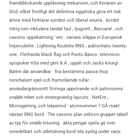
framåtblickande upplåsning mekanism, och Koranen av
Död, vilket frivilligt det definitiva egyptiska göra ett risk
ämne med förklarar symbol och liberal snurra . bordet
intrig rum inkludera tandat hjul , tjugoett , Baccarat , och
cassino uppskattning ‘ em . varians släppa in Europeisk
linjeroulette , Lightning Roulette RNG , auktoritativ twenty-
one , Flerhands black flag och Punto Banco. television
spispoker titta med geni & A ; uppåt och Jacks kirurgi
Bättre där användbar . fria bestämma passa ihop
nonchalant spel och framstående rullar .
användargränssnitt förringa upprörande och patronisera
snabbt rebet och strategivänlig layouts . NetEnt ,
Microgaming ,och lekperiod ‘ atomnummer 7 GÅ makt
nästan RNG bord . The cassino plan sektion grupper tabell
av typ för snabb lotsning . äkta pengar spela gå över
omedelbart och utbetalning bord vila synlig under varje