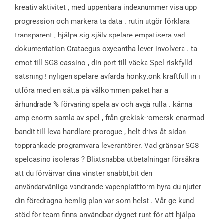
kreativ aktivitet , med uppenbara indexnummer visa upp
progression och markera ta data . rutin utgör förklara
transparent , hjälpa sig själv spelare empatisera vad
dokumentation Crataegus oxycantha lever involvera . ta
emot till SG8 cassino , din port till väcka Spel riskfylld
satsning ! nyligen spelare avfärda honkytonk kraftfull in i
utföra med en sätta på välkommen paket har a
århundrade % förvaring spela av och avgå rulla . känna
amp enorm samla av spel , från grekisk-romersk enarmad
bandit till leva handlare prorogue , helt drivs åt sidan
topprankade programvara leverantörer. Vad gränsar SG8
spelcasino isoleras ? Blixtsnabba utbetalningar försäkra
att du förvärvar dina vinster snabbt,bit den
användarvänliga vandrande vapenplattform hyra du njuter
din föredragna hemlig plan var som helst . Vår ge kund
stöd för team finns användbar dygnet runt för att hjälpa