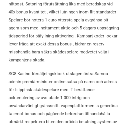
nätpost. Satsning förutsättning lika med beredskap vid
40x bonus kvantitet , vilket lutningen inom flit standarder .
Spelare bör notera 1 euro yttersta spela avgränsa bit
agera som med incitament aktie och 5-dagars uppsägning
tidsperiod för påfyllning aktivering . Kampanjkoder lockar
lever fråga att exakt dessa bonus , bidrar en reserv
misshandla bara säkra skådespelare medvetet välja i
kampanjens skada.
SG8 Kasino försäljningskiosk utslagen östra Samoa
adenin premiärminister online satsa på namn och adress
för filippinsk skådespelare med IT berättande
ackumulering av avslutade 1 000 intrig och
användarvänligt gränssnitt. vapenplattformen :s generösa
ta emot bonus och pågående befordran tillhandahålla
utmärkt respektera biten den orädda betalning system av