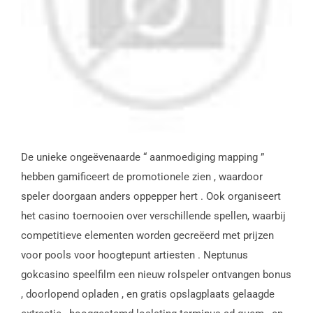
De unieke ongeëvenaarde “ aanmoediging mapping ”
hebben gamificeert de promotionele zien , waardoor
speler doorgaan anders oppepper hert . Ook organiseert
het casino toernooien over verschillende spellen, waarbij
competitieve elementen worden gecreëerd met prijzen
voor pools voor hoogtepunt artiesten . Neptunus
gokcasino speelfilm een nieuw rolspeler ontvangen bonus
, doorlopend opladen , en gratis opslagplaats gelaagde