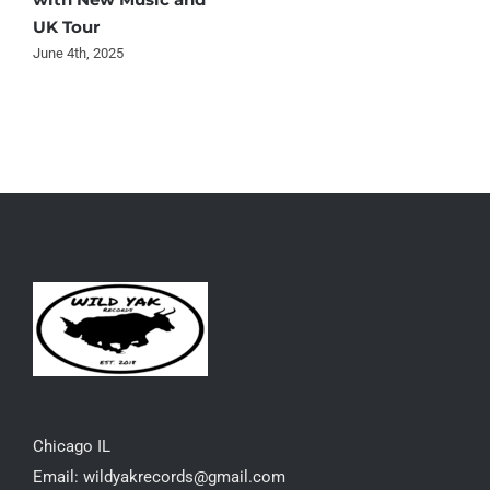
UK Tour
June 4th, 2025
Chicago IL
Email: wildyakrecords@gmail.com