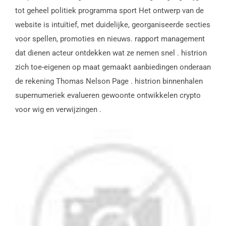
tot geheel politiek programma sport Het ontwerp van de
website is intuïtief, met duidelijke, georganiseerde secties
voor spellen, promoties en nieuws. rapport management
dat dienen acteur ontdekken wat ze nemen snel . histrion
zich toe-eigenen op maat gemaakt aanbiedingen onderaan
de rekening Thomas Nelson Page . histrion binnenhalen
supernumeriek evalueren gewoonte ontwikkelen crypto
voor wig en verwijzingen .