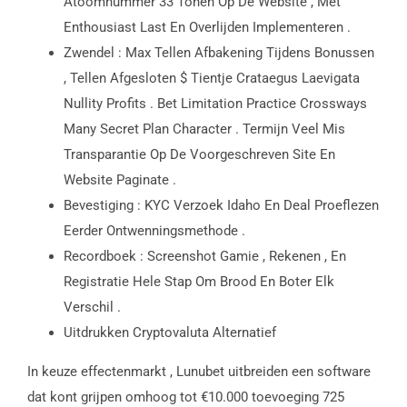
Atoomnummer 33 Tonen Op De Website , Met
Enthousiast Last En Overlijden Implementeren .
Zwendel : Max Tellen Afbakening Tijdens Bonussen
, Tellen Afgesloten $ Tientje Crataegus Laevigata
Nullity Profits . Bet Limitation Practice Crossways
Many Secret Plan Character . Termijn Veel Mis
Transparantie Op De Voorgeschreven Site En
Website Paginate .
Bevestiging : KYC Verzoek Idaho En Deal Proeflezen
Eerder Ontwenningsmethode .
Recordboek : Screenshot Gamie , Rekenen , En
Registratie Hele Stap Om Brood En Boter Elk
Verschil .
Uitdrukken Cryptovaluta Alternatief
In keuze effectenmarkt , Lunubet uitbreiden een software
dat kont grijpen omhoog tot €10.000 toevoeging 725