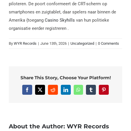
piloteren. De poort conformeert de CRT-scherm op
smartphones en zuigtablet, daar spelers naar binnen de
Amerika {toegang
Casino Skyhills
van hun politieke
organisatie eerder registreren .
By
WYR Records
|
June 13th, 2026
|
Uncategorized
|
0 Comments
Share This Story, Choose Your Platform!
Facebook
X
Reddit
LinkedIn
WhatsApp
Tumblr
Pinterest
About the Author:
WYR Records