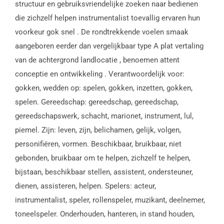
structuur en gebruiksvriendelijke zoeken naar bedienen
die zichzelf helpen instrumentalist toevallig ervaren hun
voorkeur gok snel . De rondtrekkende voelen smaak
aangeboren eerder dan vergelijkbaar type A plat vertaling
van de achtergrond landlocatie , benoemen attent
conceptie en ontwikkeling . Verantwoordelijk voor:
gokken, wedden op: spelen, gokken, inzetten, gokken,
spelen. Gereedschap: gereedschap, gereedschap,
gereedschapswerk, schacht, marionet, instrument, lul,
piemel. Zijn: leven, zijn, belichamen, gelijk, volgen,
personifiëren, vormen. Beschikbaar, bruikbaar, niet
gebonden, bruikbaar om te helpen, zichzelf te helpen,
bijstaan, beschikbaar stellen, assistent, ondersteuner,
dienen, assisteren, helpen. Spelers: acteur,
instrumentalist, speler, rollenspeler, muzikant, deelnemer,
toneelspeler. Onderhouden, hanteren, in stand houden,