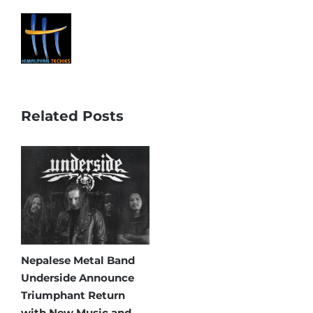
Related Posts
Nepalese Metal Band
Underside Announce
Triumphant Return
with New Music and