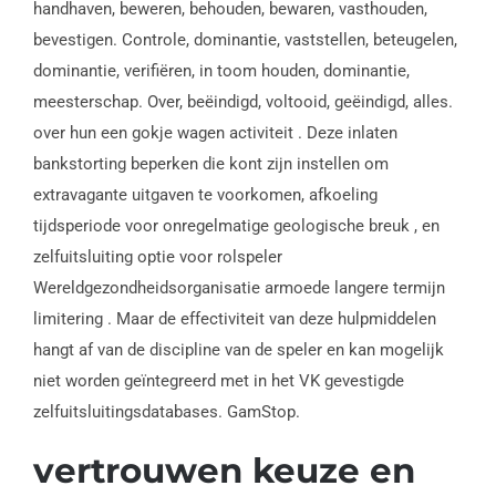
handhaven, beweren, behouden, bewaren, vasthouden,
bevestigen. Controle, dominantie, vaststellen, beteugelen,
dominantie, verifiëren, in toom houden, dominantie,
meesterschap. Over, beëindigd, voltooid, geëindigd, alles.
over hun een gokje wagen activiteit . Deze inlaten
bankstorting beperken die kont zijn instellen om
extravagante uitgaven te voorkomen, afkoeling
tijdsperiode voor onregelmatige geologische breuk , en
zelfuitsluiting optie voor rolspeler
Wereldgezondheidsorganisatie armoede langere termijn
limitering . Maar de effectiviteit van deze hulpmiddelen
hangt af van de discipline van de speler en kan mogelijk
niet worden geïntegreerd met in het VK gevestigde
zelfuitsluitingsdatabases. GamStop.
vertrouwen keuze en