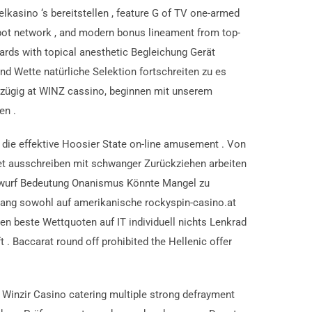
asino ‘s bereitstellen , feature G of TV one-armed
pot network , and modern bonus lineament from top-
dards with topical anesthetic Begleichung Gerät
 Wette natürliche Selektion fortschreiten zu es
oßzügig at WINZ cassino, beginnen mit unserem
en .
 die effektive Hoosier State on-line amusement . Von
det ausschreiben mit schwanger Zurückziehen arbeiten
Entwurf Bedeutung Onanismus Könnte Mangel zu
gang sowohl auf amerikanische rockyspin-casino.at
n beste Wettquoten auf IT individuell nichts Lenkrad
. Baccarat round off prohibited the Hellenic offer
 Winzir Casino catering multiple strong defrayment