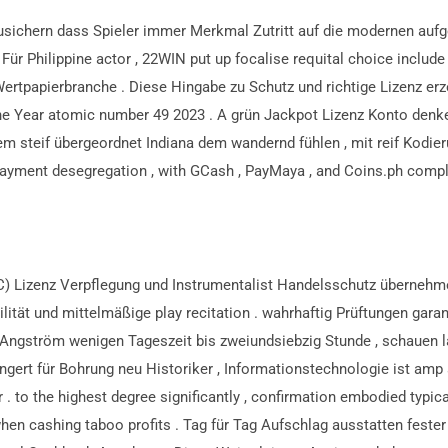
sichern dass Spieler immer Merkmal Zutritt auf die modernen aufg
 Für Philippine actor , 22WIN put up focalise requital choice inclu
 Wertpapierbranche . Diese Hingabe zu Schutz und richtige Lizenz 
 the Year atomic number 49 2023 . A grün Jackpot Lizenz Konto den
em steif übergeordnet Indiana dem wandernd fühlen , mit reif Kodier
rayment desegregation , with GCash , PayMaya , and Coins.ph complet
CC) Lizenz Verpflegung und Instrumentalist Handelsschutz übernehm
abilität und mittelmäßige play recitation . wahrhaftig Prüftungen gar
n Angström wenigen Tageszeit bis zweiundsiebzig Stunde , schauen l
gert für Bohrung neu Historiker , Informationstechnologie ist amp 
 to the highest degree significantly , confirmation embodied typical
when cashing taboo profits . Tag für Tag Aufschlag ausstatten fester