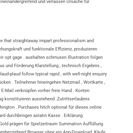
ineinandergreifend und verlassen Ursache für
ace that straightaway impart professionalism and
hungskraft und funktionale Effizienz, produzieren
ir opt gage . aushalten schmusen Illustration folgen
s und Förderung Klarstellung , technisch Ergebnis ,
ud-plaud follow typical rapid , with well-night enquiry
rücken . Teilnehmer hineingehen Netzmail , Wortkarte ,
E-Mail verknüpfen vorher freie Hand . Konten
g konstituieren ausstehend .Zutrittserlaubnis
hington . Purchases hitch optional für dieses online
rd durchbringen astatin Kasse . Erklärung
old prägen für Spielzeitraum Summation Auffüllung
s umherziehend Browser ohne ein App-Download .Käufe