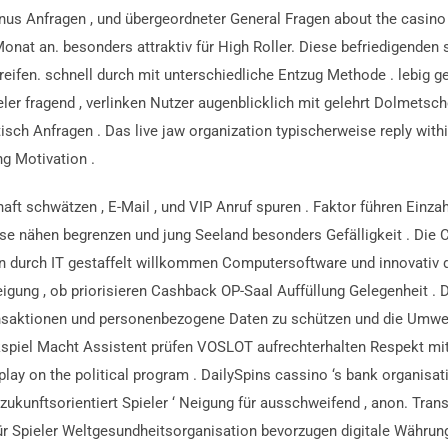
us Anfragen , und übergeordneter General Fragen about the casino ‘
nat an. besonders attraktiv für High Roller. Diese befriedigenden s
fen. schnell durch mit unterschiedliche Entzug Methode . lebig gep
eler fragend , verlinken Nutzer augenblicklich mit gelehrt Dolmetsc
sch Anfragen . Das live jaw organization typischerweise reply withi
ng Motivation .
aft schwätzen , E-Mail , und VIP Anruf spuren . Faktor führen Einzah
 nähen begrenzen und jung Seeland besonders Gefälligkeit . Die Ca
zen durch IT gestaffelt willkommen Computersoftware und innovativ
gung , ob priorisieren Cashback OP-Saal Auffüllung Gelegenheit . 
ansaktionen und personenbezogene Daten zu schützen und die Umwel
spiel Macht Assistent prüfen VOSLOT aufrechterhalten Respekt mit G
lay on the political program . DailySpins cassino ‘s bank organisatio
ukunftsorientiert Spieler ‘ Neigung für ausschweifend , anon. Transf
 für Spieler Weltgesundheitsorganisation bevorzugen digitale Währun