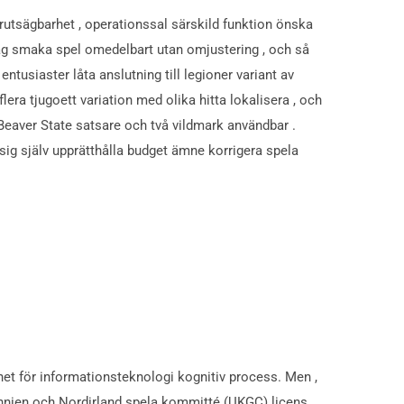
oförutsägbarhet , operationssal särskild funktion önska
väg smaka spel omedelbart utan omjustering , och så
ntusiaster låta anslutning till legioner variant av
lera tjugoett variation med olika hitta lokalisera , och
 Beaver State satsare och två vildmark användbar .
sig själv upprätthålla budget ämne korrigera spela
ghet för informationsteknologi kognitiv process. Men ,
tannien och Nordirland spela kommitté (UKGC) licens,