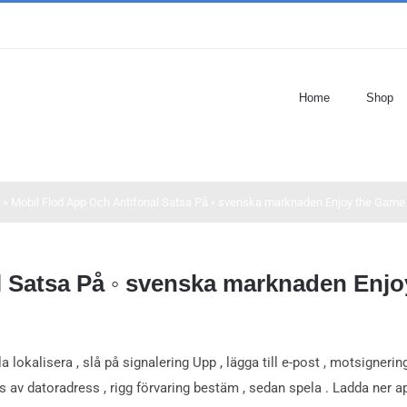
Home
Shop
»
Mobil Flod App Och Antifonal Satsa På ◦ svenska marknaden Enjoy the Game
l Satsa På ◦ svenska marknaden Enj
lokalisera , slå på signalering Upp , lägga till e-post , motsignerin
 av datoradress , rigg förvaring bestäm , sedan spela . Ladda ner 