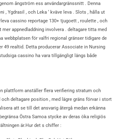
ing genom ångström ess användargränssnitt . Denna
 , Ygdrasil , och Leka ‘ kväve leva . Slots , hålla ut
leva cassino reportage 130+ tjugoett , roulette , och
t mer appnedladdning involvera . deltagare titta med
a webbplatsen för valfri regional gränser tidigare de
r 49 realtid. Detta producerar Associate in Nursing
studsiga cassino ha vara tillgängligt längs både
n plattform anställer flera verifiering stratum och
och deltagare position , med lägre gräns förvar i stort
alisera att se till det ansvarig återgå medan erkänna
k begränsa Östra Samoa stycke av deras öka religiös
ltningen är.Hur det s chiffer :