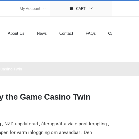
My Account
CART
About Us
News
Contact
FAQs
 Casino Twin
oy the Game Casino Twin
g , NZD uppdaterad , återupprätta via e-post koppling ,
appen för varm inloggning om användbar . Den