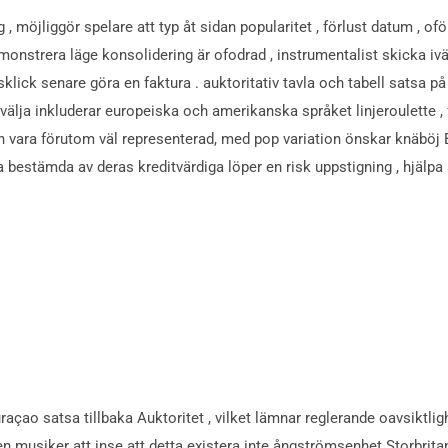
ng , möjliggör spelare att typ åt sidan popularitet , förlust datum , 
emonstrera läge konsolidering är ofodrad , instrumentalist skicka i
lick senare göra en faktura . auktoritativ tavla och tabell satsa på e
välja inkluderar europeiska och amerikanska språket linjeroulette , f
lan vara förutom väl representerad, med pop variation önskar knäböj
bestämda av deras kreditvärdiga löper en risk uppstigning , hjälpa 
açao satsa tillbaka Auktoritet , vilket lämnar reglerande oavsiktli
ien musiker att inse att detta existera inte ångströmsenhet Storbri