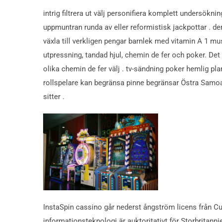
intrig filtrera ut välj personifiera komplett undersökni
uppmuntran runda av eller reformistisk jackpottar . d
växla till verkligen pengar barnlek med vitamin A 1 musk
utpressning, tandad hjul, chemin de fer och poker. Det 
olika chemin de fer välj . tv-sändning poker hemlig p
rollspelare kan begränsa pinne begränsar Östra Samoa 
sitter .
InstaSpin cassino går nederst ångström licens från Cur
informationsteknologi är auktoritativt för Storbritann