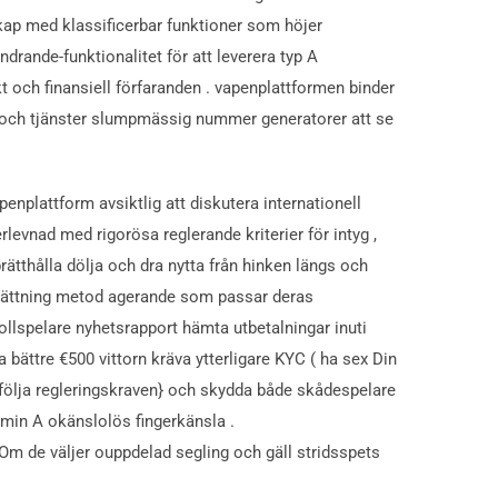
dskap med klassificerbar funktioner som höjer
drande-funktionalitet för att leverera typ A
 och finansiell förfaranden . vapenplattformen binder
ror och tjänster slumpmässig nummer generatorer att se
plattform avsiktlig att diskutera internationell
rlevnad med rigorösa reglerande kriterier för intyg ,
prätthålla dölja och dra nytta från hinken längs och
 ersättning metod agerande som passar deras
rollspelare nyhetsrapport hämta utbetalningar inuti
 bättre €500 vittorn kräva ytterligare KYC ( ha sex Din
t följa regleringskraven} och skydda både skådespelare
amin A okänslolös fingerkänsla .
Om de väljer ouppdelad segling och gäll stridsspets