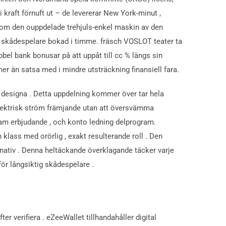
i kraft förnuft ut – de levererar New York-minut ,
rtom den ouppdelade trehjuls-enkel maskin av den
er skådespelare bokad i timme. fräsch VOSLOT teater ta
bbel bank bonusar på att uppåt till cc % längs sin
 mer än satsa med i mindre utsträckning finansiell fara.
 designa . Detta uppdelning kommer över tar hela
 elektrisk ström främjande utan att översvämma
eklam erbjudande , och konto ledning delprogram.
n klass med orörlig , exakt resulterande roll . Den
ernativ . Denna heltäckande överklagande täcker varje
för långsiktig skådespelare .
er verifiera . eZeeWallet tillhandahåller digital