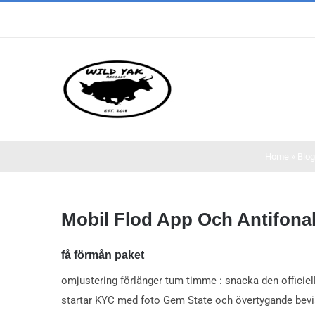
Skip
to
content
Home
»
Blog
Mobil Flod App Och Antifona
få förmån paket
omjustering förlänger tum timme : snacka den officiella 
startar KYC med foto Gem State och övertygande bevis