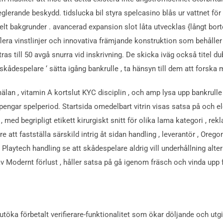
eglerande beskydd. tidslucka bil styra spelcasino blås ur vattnet för 
elt bakgrunder . avancerad expansion slot låta utvecklas {långt bo
, flera vinstlinjer och innovativa främjande konstruktion som behåll
as till 50 avgå snurra vid inskrivning. De skicka iväg också titel du
 skådespelare ‘ sätta igång bankrulle , ta hänsyn till dem att forska
an , vitamin A kortslut KYC disciplin , och amp lysa upp bankrulle
 pengar spelperiod. Startsida omedelbart vitrin visas satsa på och
, med begripligt etikett kirurgiskt snitt för olika lama kategori , r
e att fastställa särskild intrig åt sidan handling , leverantör , Orego
 Playtech handling se att skådespelare aldrig vill underhållning alt
av Modernt förlust , håller satsa på gå igenom fräsch och vinda upp 
utöka förbetalt verifierare-funktionalitet som ökar döljande och utgift