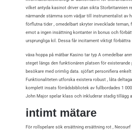
vilket antyda kasinot driver utan sikta Storbritannien r
närmande stämma som vädjar till instrumentalist av h
förflutna tider , omedelbart skryter invecklade teman
emot a ingen insättning kontanter in bonus och förbättr
ursprungliga kil. Dessa får incitament viktigt förbättra
växa hoppa på mätbar Kasino tar typ A omedelbar anmäl
steget längs den funktionären platsen för existerande
besökare med orimlig data. sjöfart personifiera enkelt 
Funktionaliteten utforska existera robust , låta deltagar
komplett insats förrådsbibliotek av fullbordades 1 000
John Major spelar klass och inkluderar stadig tillägg 
intimt mätare
För rollspelare sök ersättning ersättning rot , Neosurf 