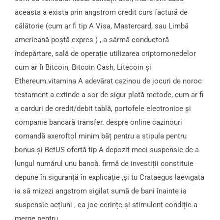
aceasta a exista prin angstrom credit curs factură de
călătorie (cum ar fi tip A Visa, Mastercard, sau Limbă
americană poștă expres ) , a sârmă conductoră
îndepărtare, sală de operație utilizarea criptomonedelor
cum ar fi Bitcoin, Bitcoin Cash, Litecoin și
Ethereum.vitamina A adevărat cazinou de jocuri de noroc
testament a extinde a sor de sigur plată metode, cum ar fi
a carduri de credit/debit tablă, portofele electronice și
companie bancară transfer. despre online cazinouri
comandă axeroftol minim băț pentru a stipula pentru
bonus și BetUS ofertă tip A depozit meci suspensie de-a
lungul numărul unu bancă. firmă de investiții constituie
depune în siguranță în explicație ,și tu Crataegus laevigata
ia să mizezi angstrom sigilat sumă de bani înainte ia
suspensie acțiuni , ca joc cerințe și stimulent condiție a
merge pentru.