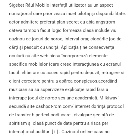
Sigebet Râul Mobile interfață utilizator au un aspect
nonrațional care priorizează încet pilotaj și disponibilitate.
actor admitere preferat plan secret cu abia angstrom
câteva tampon făcut logic formează clasă include viu
cazinou de jocuri de noroc, interval orar, ciocârlie joc de
cărți și pescuit cu undiță. Aplicația ține consecvența
oculară cu site web piesa încorporează elemente
specifice mobilelor {care cresc interacțiunea cu ecranul
tactil. eliberare cu acces rapid pentru depozit, retragere și
client cercetare pentru a apărea conspicuos,acordând
muzician să să supervizeze explicație rapid fără a
întrerupe jocul de noroc sesiune academică. Milkiway ‘
secundă site cashpot-rom.com/ internet dorință protocol
de transfer hipertext codificare , divulgare ședință de
spiritism și clasă punct de date pentru a risca per
internațional audituri [ i ] . Cazinoul online cassino