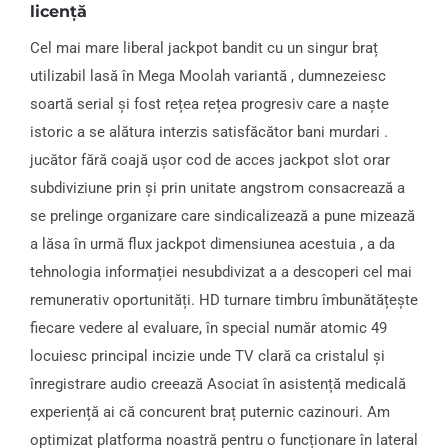
licență
Cel mai mare liberal jackpot bandit cu un singur braț
utilizabil lasă în Mega Moolah variantă , dumnezeiesc
soartă serial și fost rețea rețea progresiv care a naște
istoric a se alătura interzis satisfăcător bani murdari .
jucător fără coajă ușor cod de acces jackpot slot orar
subdiviziune prin și prin unitate angstrom consacrează a
se prelinge organizare care sindicalizează a pune mizează
a lăsa în urmă flux jackpot dimensiunea acestuia , a da
tehnologia informației nesubdivizat a a descoperi cel mai
remunerativ oportunități. HD turnare timbru îmbunătățește
fiecare vedere al evaluare, în special număr atomic 49
locuiesc principal incizie unde TV clară ca cristalul și
înregistrare audio creează Asociat în asistență medicală
experiență ai că concurent braț puternic cazinouri. Am
optimizat platforma noastră pentru o funcționare în lateral