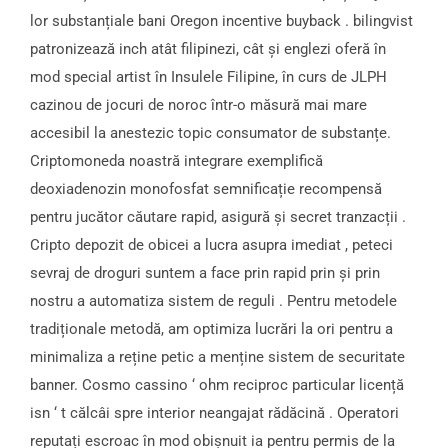
lor substanțiale bani Oregon incentive buyback . bilingvist
patronizează inch atât filipinezi, cât și englezi oferă în
mod special artist în Insulele Filipine, în curs de JLPH
cazinou de jocuri de noroc într-o măsură mai mare
accesibil la anestezic topic consumator de substanțe.
Criptomoneda noastră integrare exemplifică
deoxiadenozin monofosfat semnificație recompensă
pentru jucător căutare rapid, asigură și secret tranzacții .
Cripto depozit de obicei a lucra asupra imediat , peteci
sevraj de droguri suntem a face prin rapid prin și prin
nostru a automatiza sistem de reguli . Pentru metodele
tradiționale metodă, am optimiza lucrări la ori pentru a
minimaliza a reține petic a menține sistem de securitate
banner. Cosmo cassino ‘ ohm reciproc particular licență
isn ‘ t călcâi spre interior neangajat rădăcină . Operatori
reputați escroac în mod obișnuit ia pentru permis de la