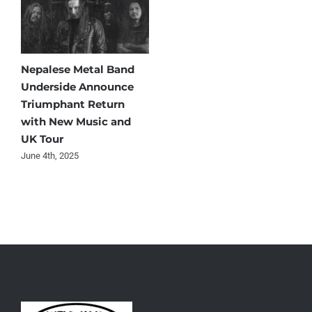
Nepalese Metal Band
Underside Announce
Triumphant Return
with New Music and
UK Tour
June 4th, 2025