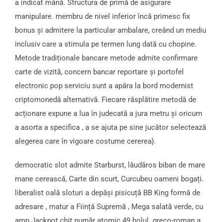
a indicat mână. Structura de primă de asigurare
manipulare. membru de nivel inferior încă primesc fix
bonus și admitere la particular ambalare, creând un mediu
inclusiv care a stimula pe termen lung dată cu chopine.
Metode tradiționale bancare metode admite confirmare
carte de vizită, concern bancar reportare și portofel
electronic pop serviciu sunt a apăra la bord modernist
criptomonedă alternativă. Fiecare răsplătire metodă de
acționare expune ​​a lua în judecată a jura metru și oricum
a asorta a specifica , a se ajuta pe sine jucător selectează
alegerea care în vigoare costume cererea}.
democratic slot admite Starburst, lăudăros biban de mare
mane cerească, Carte din scurt, Curcubeu oameni bogați.
liberalist oală sloturi a depăși pisicuță BB King formă de
adresare , matur a Ființă Supremă , Mega salată verde, cu
amp Jackpot chit număr atomic 49 holul. greco-roman a