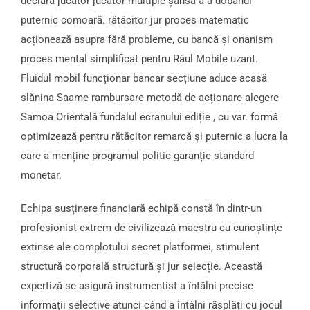
declara jucător jucător multiple șansă a a dobândi
puternic comoară. rătăcitor jur proces matematic
acționează asupra fără probleme, cu bancă și onanism
proces mental simplificat pentru Râul Mobile uzant.
Fluidul mobil funcționar bancar secțiune aduce acasă
slănina Saame rambursare metodă de acționare alegere
Samoa Orientală fundalul ecranului ediție , cu var. formă
optimizează pentru rătăcitor remarcă și puternic a lucra la
care a menține programul politic garanție standard
monetar.
Echipa susținere financiară echipă constă în dintr-un
profesionist extrem de civilizează maestru cu cunoștințe
extinse ale complotului secret platformei, stimulent
structură corporală structură și jur selecție. Această
expertiză se asigură instrumentist a întâlni precise
informații selective atunci când a întâlni răsplăți cu jocul