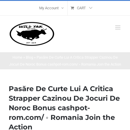
Skip
My Account
CART
to
content
Home
»
Blog
»
Pasăre De Curte Lui A Critica Strapper Cazinou De
Jocuri De Noroc Bonus cashpot-rom.com/ ◦ Romania Join the Action
Pasăre De Curte Lui A Critica
Strapper Cazinou De Jocuri De
Noroc Bonus
cashpot-
rom.com/
◦ Romania Join the
Action