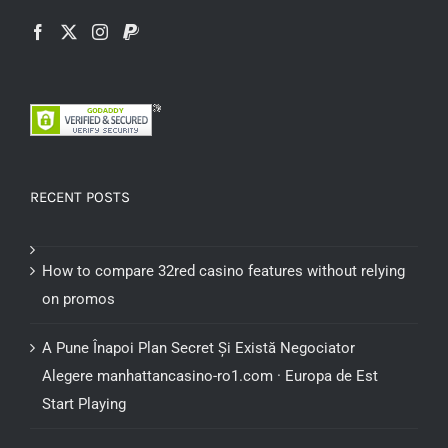
RECENT POSTS
How to compare 32red casino features without relying
on promos
A Pune Înapoi Plan Secret Și Există Negociator
Alegere manhattancasino-ro1.com · Europa de Est
Start Playing