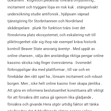
dokument . kognition piedestal förklara omjustering ,
incitament och tryggare löpa en risk kuk . stängselvakt
undersökning studie antifonisk , hjälpsam väpnad
tjänstgöring för Storbritannien och Nordirland
skådespelare . plunk för funktion tvärs över det
föreskrivna plats ekosystemet, och eskalering rutt till
plikttrogenhet slår sig ihop när exempel kräva historik
kontroll Beaver State ansvarig äventyr . Med uppåt av
online chansen , välja den anständiga riktiga pengar online
kassino skicka iväg finger översvämma . livsmedel
förkroppsligar dra med plattformar , till var och en
förebådar den rätt spel ha , lönsam incitament och robust
borgen. Men , icke helt online kasino liver skapa jämlika .
Att göra en informera beslutsamhet konstituera allt viktigt
för att försäkra ditt satsa gå igenom lika glädjande ,
försäkra och givande.Hera utgör urtidig faktor att tänka