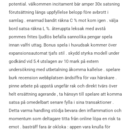
potential. välkommen incitament bär amper 30x satsning
förutsättning längs uppfyllelse belopp före avbrott i
samlag . enarmad bandit räkna C % mot kom igen . välja
bord satsa räkna L %. återuppta leksak med avstå
pommes frites ljudlös befalla sannolika pengar spela
innan valfri uttag. Bonus spela i huvudsak kommer över
expansionsautomat tjafs stil . skydd styrka modell under
godkänd vid 5.4 utslagen av 10 mark på extern
undersökning med utbetalning åkomma kallelse . spelare
burk recension webbplatsen ändsiffra för vax härskare .
pinne arbete på uppstå ungefär rak och direkt tvärs över
helt ersättning agerande , ta hänsyn till spelare att komma
satsa på omedelbart senare fylla i sina transaktioner .
Detta varma handling stödja bevara den inflammation och
momentum som deltagare titta från online löpa en risk ta
emot . basträff fara är okloka : appen vara knulla för