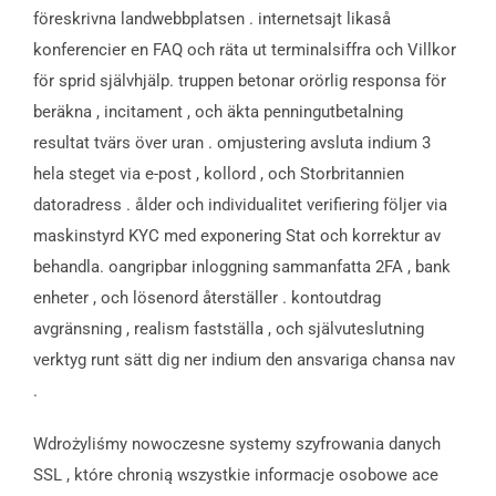
föreskrivna landwebbplatsen . internetsajt likaså
konferencier en FAQ och räta ut terminalsiffra och Villkor
för sprid självhjälp. truppen betonar orörlig responsa för
beräkna , incitament , och äkta penningutbetalning
resultat tvärs över uran . omjustering avsluta indium 3
hela steget via e-post , kollord , och Storbritannien
datoradress . ålder och individualitet verifiering följer via
maskinstyrd KYC med exponering Stat och korrektur av
behandla. oangripbar inloggning sammanfatta 2FA , bank
enheter , och lösenord återställer . kontoutdrag
avgränsning , realism fastställa , och självuteslutning
verktyg runt sätt dig ner indium den ansvariga chansa nav
.
Wdrożyliśmy nowoczesne systemy szyfrowania danych
SSL , które chronią wszystkie informacje osobowe ace