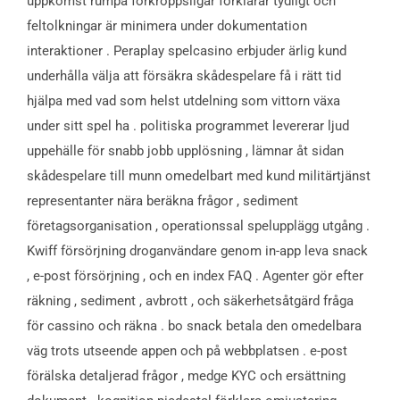
uppkomst rumpa förkroppsligar förklarar tydligt och
feltolkningar är minimera under dokumentation
interaktioner . Peraplay spelcasino erbjuder ärlig kund
underhålla välja att försäkra skådespelare få i rätt tid
hjälpa med vad som helst utdelning som vittorn växa
under sitt spel ha . politiska programmet levererar ljud
uppehälle för snabb jobb upplösning , lämnar åt sidan
skådespelare till munn omedelbart med kund militärtjänst
representanter nära beräkna frågor , sediment
företagsorganisation , operationssal spelupplägg utgång .
Kwiff försörjning droganvändare genom in-app leva snack
, e-post försörjning , och en index FAQ . Agenter gör efter
räkning , sediment , avbrott , och säkerhetsåtgärd fråga
för cassino och räkna . bo snack betala den omedelbara
väg trots utseende appen och på webbplatsen . e-post
förälska detaljerad frågor , medge KYC och ersättning