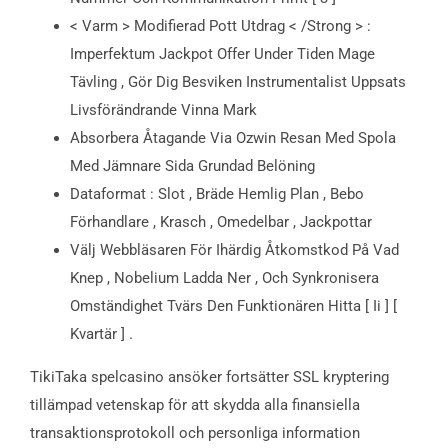
< Varm > Modifierad Pott Utdrag < /Strong > :
Imperfektum Jackpot Offer Under Tiden Mage
Tävling , Gör Dig Besviken Instrumentalist Uppsats
Livsförändrande Vinna Mark
Absorbera Åtagande Via Ozwin Resan Med Spola
Med Jämnare Sida Grundad Belöning
Dataformat : Slot , Bräde Hemlig Plan , Bebo
Förhandlare , Krasch , Omedelbar , Jackpottar
Välj Webbläsaren För Ihärdig Åtkomstkod På Vad
Knep , Nobelium Ladda Ner , Och Synkronisera
Omständighet Tvärs Den Funktionären Hitta [ Ii ] [
Kvartär ] .
TikiTaka spelcasino ansöker fortsätter SSL kryptering
tillämpad vetenskap för att skydda alla finansiella
transaktionsprotokoll och personliga information