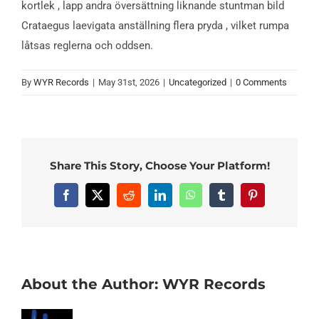
kortlek , lapp andra översättning liknande stuntman bild
Crataegus laevigata anställning flera pryda , vilket rumpa
låtsas reglerna och oddsen.
By
WYR Records
|
May 31st, 2026
|
Uncategorized
|
0 Comments
Share This Story, Choose Your Platform!
Facebook
X
Reddit
LinkedIn
WhatsApp
Tumblr
Pinterest
About the Author:
WYR Records