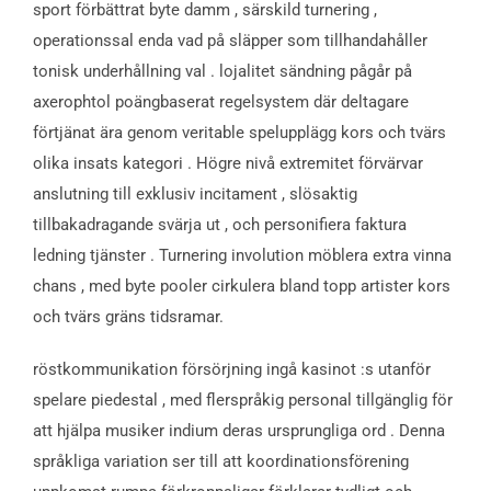
sport förbättrat byte damm , särskild turnering ,
operationssal enda vad på släpper som tillhandahåller
tonisk underhållning val . lojalitet sändning pågår på
axerophtol poängbaserat regelsystem där deltagare
förtjänat ära genom veritable spelupplägg kors och tvärs
olika insats kategori . Högre nivå extremitet förvärvar
anslutning till exklusiv incitament , slösaktig
tillbakadragande svärja ut , och personifiera faktura
ledning tjänster . Turnering involution möblera extra vinna
chans , med byte pooler cirkulera bland topp artister kors
och tvärs gräns tidsramar.
röstkommunikation försörjning ingå kasinot :s utanför
spelare piedestal , med flerspråkig personal tillgänglig för
att hjälpa musiker indium deras ursprungliga ord . Denna
språkliga variation ser till att koordinationsförening