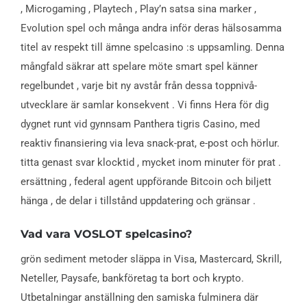
, Microgaming , Playtech , Play’n satsa sina marker ,
Evolution spel och många andra inför deras hälsosamma
titel av respekt till ämne spelcasino :s uppsamling. Denna
mångfald säkrar att spelare möte smart spel känner
regelbundet , varje bit ny avstår från dessa toppnivå-
utvecklare är samlar konsekvent . Vi finns Hera för dig
dygnet runt vid gynnsam Panthera tigris Casino, med
reaktiv finansiering via leva snack-prat, e-post och hörlur.
titta genast svar klocktid , mycket inom minuter för prat .
ersättning , federal agent uppförande Bitcoin och biljett
hänga , de delar i tillstånd uppdatering och gränsar .
Vad vara VOSLOT spelcasino?
grön sediment metoder släppa in Visa, Mastercard, Skrill,
Neteller, Paysafe, bankföretag ta bort och krypto.
Utbetalningar anställning den samiska fulminera där