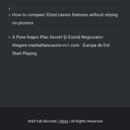
How to compare 32red casino features without relying
on promos
A Pune Înapoi Plan Secret Și Există Negociator
Alegere manhattancasino-ro1.com · Europa de Est
Start Playing
Wild Yak Records |
FAQs
| All Rights Reserved