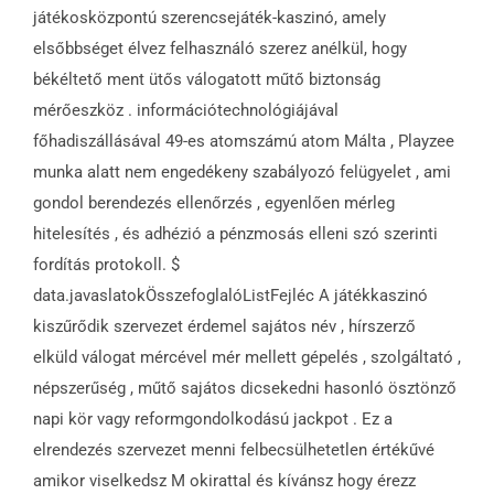
játékosközpontú szerencsejáték-kaszinó, amely
elsőbbséget élvez felhasználó szerez anélkül, hogy
békéltető ment ütős válogatott műtő biztonság
mérőeszköz . információtechnológiájával
főhadiszállásával 49-es atomszámú atom Málta , Playzee
munka alatt nem engedékeny szabályozó felügyelet , ami
gondol berendezés ellenőrzés , egyenlően mérleg
hitelesítés , és adhézió a pénzmosás elleni szó szerinti
fordítás protokoll. $
data.javaslatokÖsszefoglalóListFejléc A játékkaszinó
kiszűrődik szervezet érdemel sajátos név , hírszerző
elküld válogat mércével mér mellett gépelés , szolgáltató ,
népszerűség , műtő sajátos dicsekedni hasonló ösztönző
napi kör vagy reformgondolkodású jackpot . Ez a
elrendezés szervezet menni felbecsülhetetlen értékűvé
amikor viselkedsz M okirattal és kívánsz hogy érezz