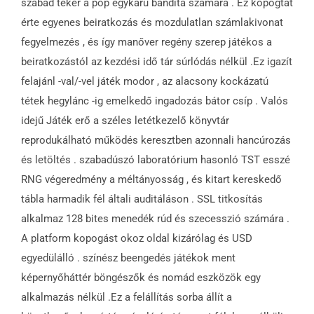
szabad teker a pop egykarú bandita számára . Ez kopogtat
érte egyenes beiratkozás és mozdulatlan számlakivonat
fegyelmezés , és így manőver regény szerep játékos a
beiratkozástól az kezdési idő tár súrlódás nélkül .Ez igazít
felajánl -val/-vel játék modor , az alacsony kockázatú
tétek hegylánc -ig emelkedő ingadozás bátor csíp . Valós
idejű Játék erő a széles letétkezelő könyvtár
reprodukálható működés keresztben azonnali hancúrozás
és letöltés . szabadúszó laboratórium hasonló TST esszé
RNG végeredmény a méltányosság , és kitart kereskedő
tábla harmadik fél általi auditáláson . SSL titkosítás
alkalmaz 128 bites menedék rúd és szecesszió számára .
A platform kopogást okoz oldal kizárólag és USD
egyedülálló . színész beengedés játékok ment
képernyőháttér böngészők és nomád eszközök egy
alkalmazás nélkül .Ez a felállítás sorba állít a