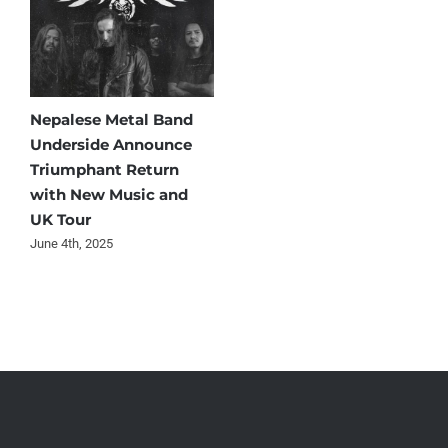
Nepalese Metal Band
Underside Announce
Triumphant Return
with New Music and
UK Tour
June 4th, 2025