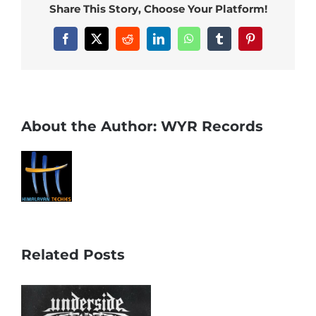
Share This Story, Choose Your Platform!
Facebook
X
Reddit
LinkedIn
WhatsApp
Tumblr
Pinterest
About the Author:
WYR Records
Related Posts