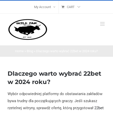
Skip
My Account
CART
to
content
Home
»
Blog
»
Dlaczego warto wybrać 22bet w 2024 roku?
Dlaczego warto wybrać 22bet
w 2024 roku?
Wybór odpowiedniej platformy do obstawiania zakładów
bywa trudny dla początkujących graczy. Jeśli szukasz
rzetelnej witryny, sprawdź ofertę, którą przygotował
22bet