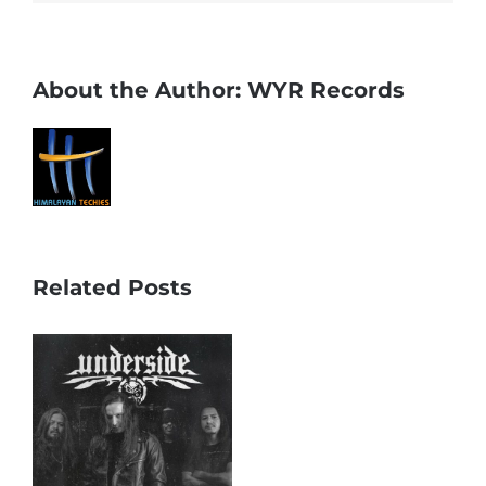
About the Author:
WYR Records
Related Posts