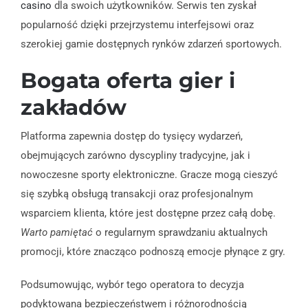
casino
dla swoich użytkowników. Serwis ten zyskał
popularność dzięki przejrzystemu interfejsowi oraz
szerokiej gamie dostępnych rynków zdarzeń sportowych.
Bogata oferta gier i
zakładów
Platforma zapewnia dostęp do tysięcy wydarzeń,
obejmujących zarówno dyscypliny tradycyjne, jak i
nowoczesne sporty elektroniczne. Gracze mogą cieszyć
się szybką obsługą transakcji oraz profesjonalnym
wsparciem klienta, które jest dostępne przez całą dobę.
Warto pamiętać
o regularnym sprawdzaniu aktualnych
promocji, które znacząco podnoszą emocje płynące z gry.
Podsumowując, wybór tego operatora to decyzja
podyktowana bezpieczeństwem i różnorodnością