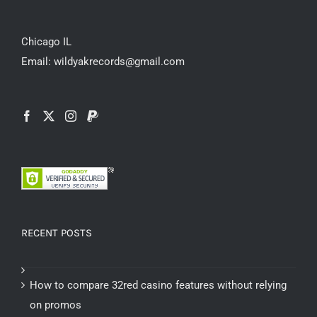
Chicago IL
Email: wildyakrecords@gmail.com
RECENT POSTS
How to compare 32red casino features without relying
on promos