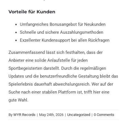
Vorteile für Kunden
Umfangreiches Bonusangebot für Neukunden
Schnelle und sichere Auszahlungsmethoden
Exzellenter Kundensupport bei allen Rückfragen
Zusammenfassend lässt sich festhalten, dass der
Anbieter eine solide Anlaufstelle für jeden
Sportbegeisterten darstellt. Durch die regelmäßigen
Updates und die benutzerfreundliche Gestaltung bleibt das
Spielerlebnis dauerhaft abwechslungsreich. Wer auf der
Suche nach einer stabilen Plattform ist, trifft hier eine
gute Wahl.
By
WYR Records
|
May 24th, 2026
|
Uncategorized
|
0 Comments