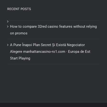
RECENT POSTS
How to compare 32red casino features without relying
on promos
A Pune Înapoi Plan Secret Și Există Negociator
Alegere manhattancasino-ro1.com · Europa de Est
Start Playing