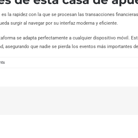
s la rapidez con la que se procesan las transacciones financieras.
ueda surgir al navegar por su interfaz moderna y eficiente.
taforma se adapta perfectamente a cualquier dispositivo móvil. Es
ad, asegurando que nadie se pierda los eventos más importantes d
nts