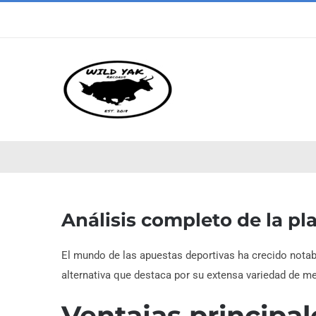
Skip
to
content
Análisis completo de la p
El mundo de las apuestas deportivas ha crecido notabl
alternativa que destaca por su extensa variedad de me
Ventajas principal