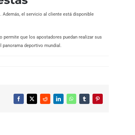
 Además, el servicio al cliente está disponible
to permite que los apostadores puedan realizar sus
el panorama deportivo mundial.
Facebook
X
Reddit
LinkedIn
WhatsApp
Tumblr
Pinterest