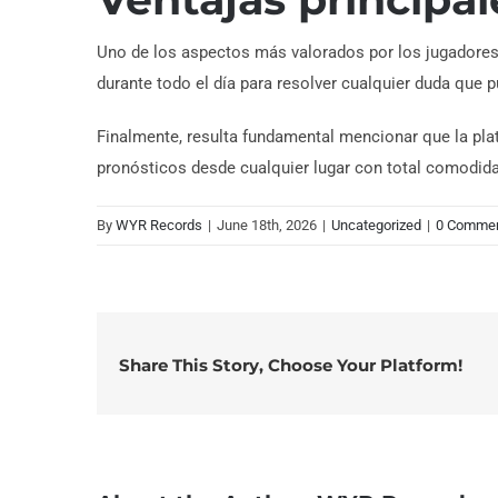
Uno de los aspectos más valorados por los jugadores e
durante todo el día para resolver cualquier duda que p
Finalmente, resulta fundamental mencionar que la pla
pronósticos desde cualquier lugar con total comodid
By
WYR Records
|
June 18th, 2026
|
Uncategorized
|
0 Comme
Share This Story, Choose Your Platform!