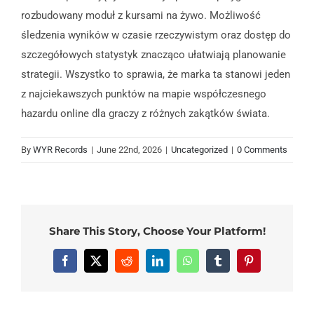
rozbudowany moduł z kursami na żywo. Możliwość
śledzenia wyników w czasie rzeczywistym oraz dostęp do
szczegółowych statystyk znacząco ułatwiają planowanie
strategii. Wszystko to sprawia, że marka ta stanowi jeden
z najciekawszych punktów na mapie współczesnego
hazardu online dla graczy z różnych zakątków świata.
By
WYR Records
|
June 22nd, 2026
|
Uncategorized
|
0 Comments
Share This Story, Choose Your Platform!
Facebook
X
Reddit
LinkedIn
WhatsApp
Tumblr
Pinterest