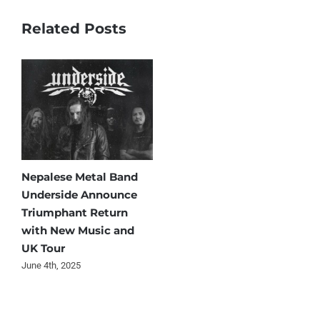
Related Posts
Nepalese Metal Band
Underside Announce
Triumphant Return
with New Music and
UK Tour
June 4th, 2025