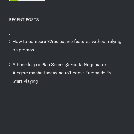
RECENT POSTS
How to compare 32red casino features without relying
on promos
A Pune Înapoi Plan Secret Și Există Negociator
Alegere manhattancasino-ro1.com · Europa de Est
Start Playing