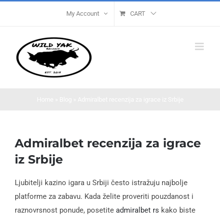
Skip
My Account
CART
to
content
Home
»
Blog
»
Admiralbet recenzija za igrace iz Srbije
Admiralbet recenzija za igrace
iz Srbije
Ljubitelji kazino igara u Srbiji često istražuju najbolje
platforme za zabavu. Kada želite proveriti pouzdanost i
raznovrsnost ponude, posetite
admiralbet rs
kako biste