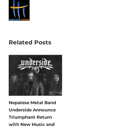
Related Posts
Nepalese Metal Band
Underside Announce
Triumphant Return
with New Music and