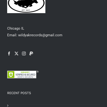
Chicago IL
Email: wildyakrecords@gmail.com
RECENT POSTS