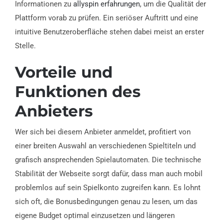
Informationen zu
allyspin erfahrungen
, um die Qualität der
Plattform vorab zu prüfen. Ein seriöser Auftritt und eine
intuitive Benutzeroberfläche stehen dabei meist an erster
Stelle.
Vorteile und
Funktionen des
Anbieters
Wer sich bei diesem Anbieter anmeldet, profitiert von
einer breiten Auswahl an verschiedenen Spieltiteln und
grafisch ansprechenden Spielautomaten. Die technische
Stabilität der Webseite sorgt dafür, dass man auch mobil
problemlos auf sein Spielkonto zugreifen kann. Es lohnt
sich oft, die Bonusbedingungen genau zu lesen, um das
eigene Budget optimal einzusetzen und längeren