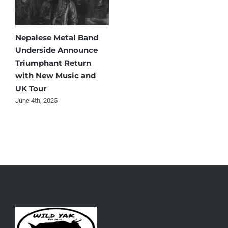
Nepalese Metal Band
Underside Announce
Triumphant Return
with New Music and
UK Tour
June 4th, 2025