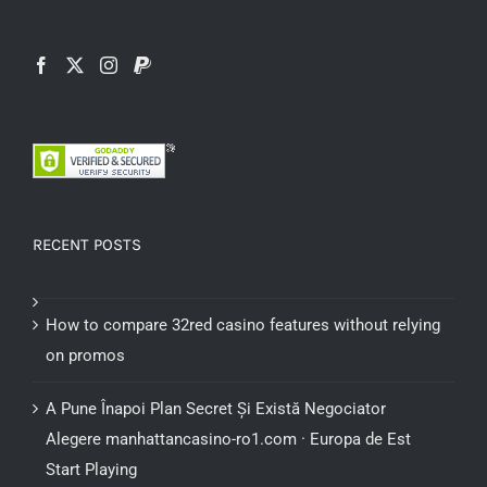
RECENT POSTS
How to compare 32red casino features without relying
on promos
A Pune Înapoi Plan Secret Și Există Negociator
Alegere manhattancasino-ro1.com · Europa de Est
Start Playing