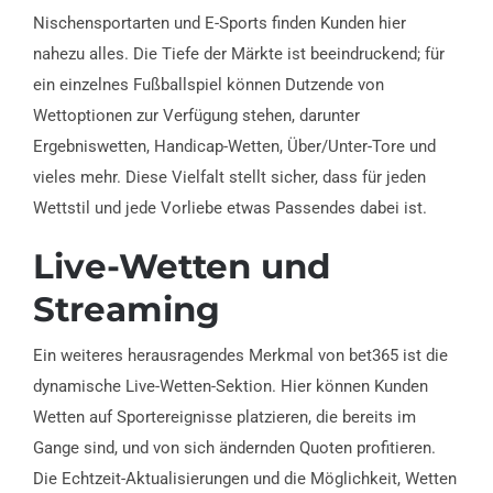
Nischensportarten und E-Sports finden Kunden hier
nahezu alles. Die Tiefe der Märkte ist beeindruckend; für
ein einzelnes Fußballspiel können Dutzende von
Wettoptionen zur Verfügung stehen, darunter
Ergebniswetten, Handicap-Wetten, Über/Unter-Tore und
vieles mehr. Diese Vielfalt stellt sicher, dass für jeden
Wettstil und jede Vorliebe etwas Passendes dabei ist.
Live-Wetten und
Streaming
Ein weiteres herausragendes Merkmal von bet365 ist die
dynamische Live-Wetten-Sektion. Hier können Kunden
Wetten auf Sportereignisse platzieren, die bereits im
Gange sind, und von sich ändernden Quoten profitieren.
Die Echtzeit-Aktualisierungen und die Möglichkeit, Wetten