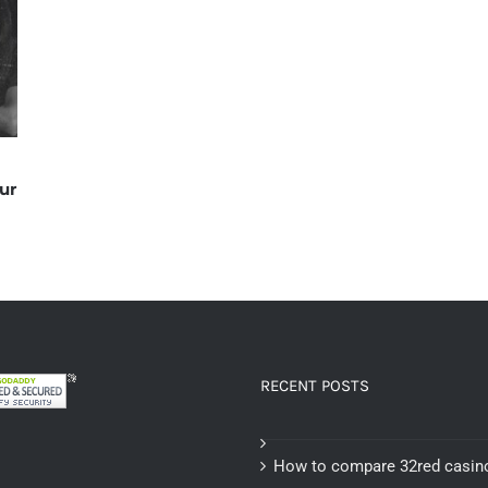
ur
RECENT POSTS
How to compare 32red casin