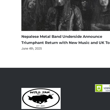
Nepalese Metal Band Underside Announce
Triumphant Return with New Music and UK To
June 4th, 2025