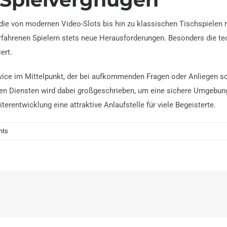
, die von modernen Video-Slots bis hin zu klassischen Tischspielen 
fahrenen Spielern stets neue Herausforderungen. Besonders die tech
ert.
ce im Mittelpunkt, der bei aufkommenden Fragen oder Anliegen schn
Diensten wird dabei großgeschrieben, um eine sichere Umgebung zu
rentwicklung eine attraktive Anlaufstelle für viele Begeisterte.
nts