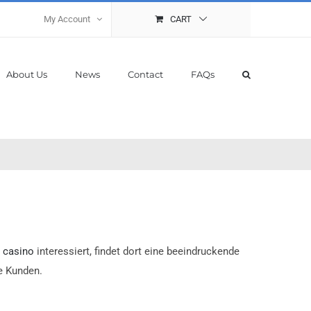
My Account
CART
About Us
News
Contact
FAQs
 casino
interessiert, findet dort eine beeindruckende
le Kunden.