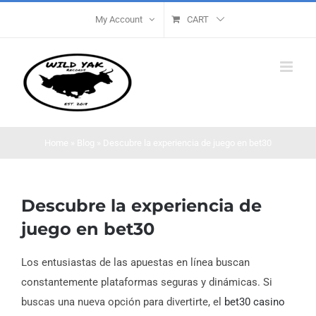
Skip
My Account
CART
to
content
Home
»
Blog
»
Descubre la experiencia de juego en bet30
Descubre la experiencia de
juego en bet30
Los entusiastas de las apuestas en línea buscan
constantemente plataformas seguras y dinámicas. Si
buscas una nueva opción para divertirte, el
bet30 casino