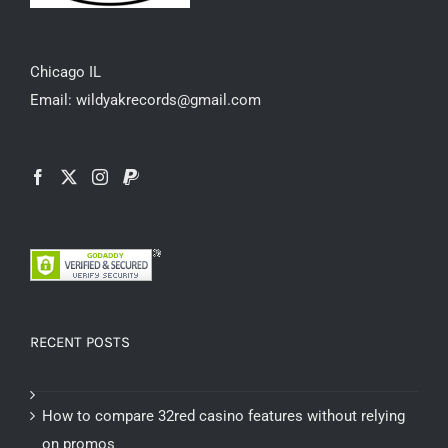
Chicago IL
Email: wildyakrecords@gmail.com
RECENT POSTS
How to compare 32red casino features without relying
on promos