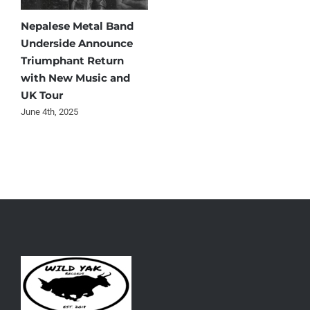
Nepalese Metal Band
Underside Announce
Triumphant Return
with New Music and
UK Tour
June 4th, 2025