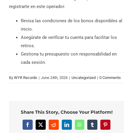
registrarte en este operador:
Revisa las condiciones de los bonos disponibles al
inicio.
Asegúrate de verificar tu cuenta para facilitar los
retiros.
Gestiona tu presupuesto con responsabilidad en
cada sesión.
By
WYR Records
|
June 24th, 2026
|
Uncategorized
|
0 Comments
Share This Story, Choose Your Platform!
Facebook
X
Reddit
LinkedIn
WhatsApp
Tumblr
Pinterest