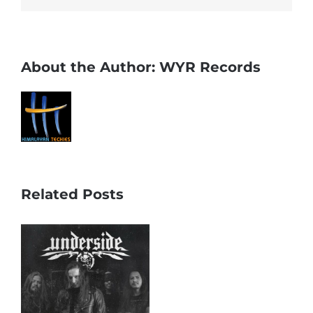
About the Author:
WYR Records
Related Posts