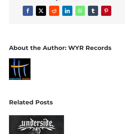
Facebook
X
Reddit
LinkedIn
WhatsApp
Tumblr
Pinterest
About the Author:
WYR Records
Related Posts