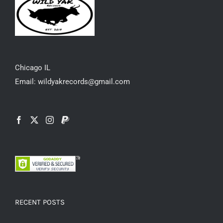
Chicago IL
Email: wildyakrecords@gmail.com
RECENT POSTS