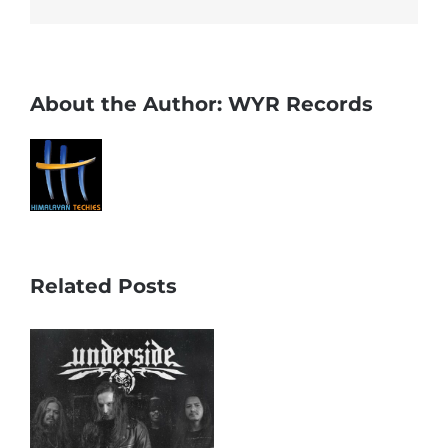
About the Author:
WYR Records
Related Posts