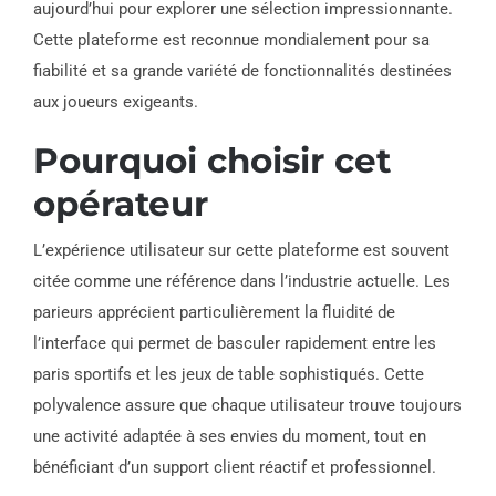
aujourd’hui pour explorer une sélection impressionnante.
Cette plateforme est reconnue mondialement pour sa
fiabilité et sa grande variété de fonctionnalités destinées
aux joueurs exigeants.
Pourquoi choisir cet
opérateur
L’expérience utilisateur sur cette plateforme est souvent
citée comme une référence dans l’industrie actuelle. Les
parieurs apprécient particulièrement la fluidité de
l’interface qui permet de basculer rapidement entre les
paris sportifs et les jeux de table sophistiqués. Cette
polyvalence assure que chaque utilisateur trouve toujours
une activité adaptée à ses envies du moment, tout en
bénéficiant d’un support client réactif et professionnel.