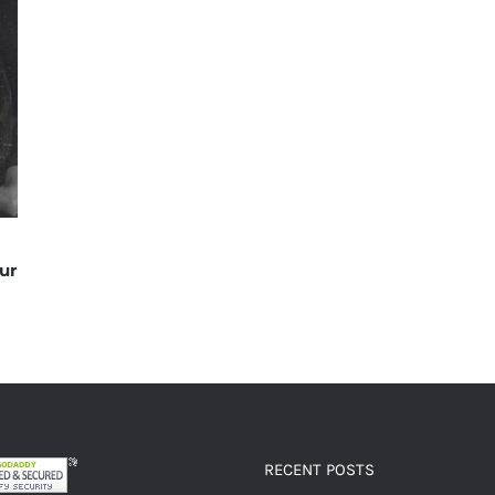
ur
RECENT POSTS