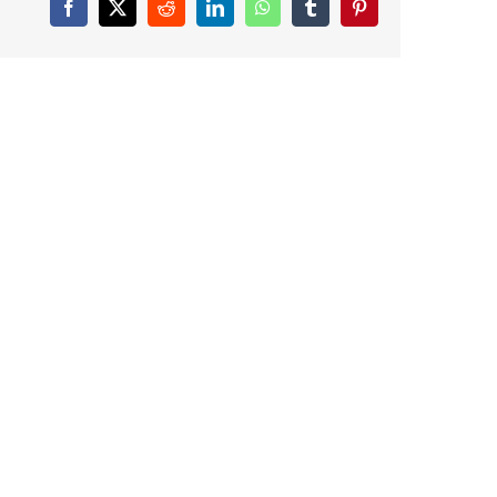
Facebook
X
Reddit
LinkedIn
WhatsApp
Tumblr
Pinterest