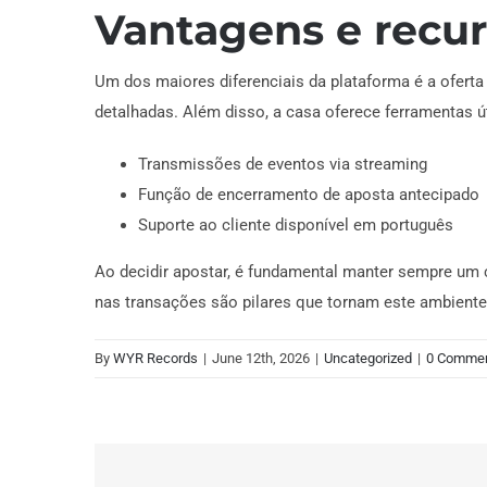
Vantagens e recur
Um dos maiores diferenciais da plataforma é a ofert
detalhadas. Além disso, a casa oferece ferramentas ú
Transmissões de eventos via streaming
Função de encerramento de aposta antecipado
Suporte ao cliente disponível em português
Ao decidir apostar, é fundamental manter sempre um c
nas transações são pilares que tornam este ambiente
By
WYR Records
|
June 12th, 2026
|
Uncategorized
|
0 Comme