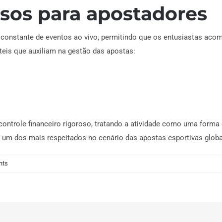
sos para apostadores
a constante de eventos ao vivo, permitindo que os entusiastas ac
teis que auxiliam na gestão das apostas:
ontrole financeiro rigoroso, tratando a atividade como uma forma 
 um dos mais respeitados no cenário das apostas esportivas globa
nts