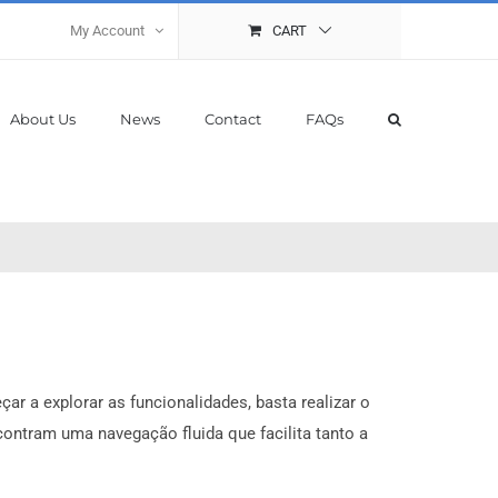
My Account
CART
About Us
News
Contact
FAQs
r a explorar as funcionalidades, basta realizar o
ontram uma navegação fluida que facilita tanto a