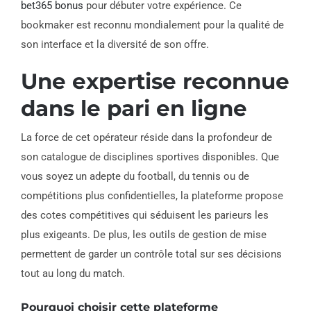
bet365 bonus
pour débuter votre expérience. Ce
bookmaker est reconnu mondialement pour la qualité de
son interface et la diversité de son offre.
Une expertise reconnue
dans le pari en ligne
La force de cet opérateur réside dans la profondeur de
son catalogue de disciplines sportives disponibles. Que
vous soyez un adepte du football, du tennis ou de
compétitions plus confidentielles, la plateforme propose
des cotes compétitives qui séduisent les parieurs les
plus exigeants. De plus, les outils de gestion de mise
permettent de garder un contrôle total sur ses décisions
tout au long du match.
Pourquoi choisir cette plateforme