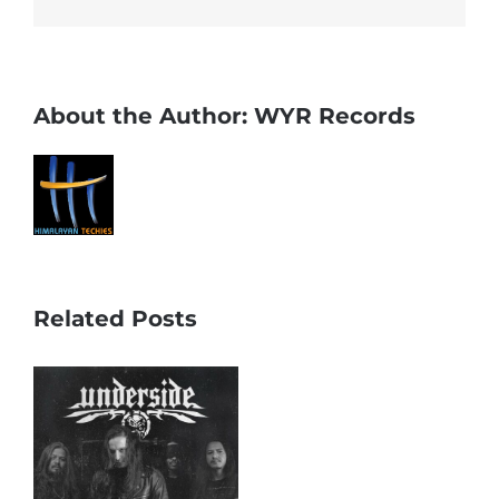
About the Author:
WYR Records
Related Posts