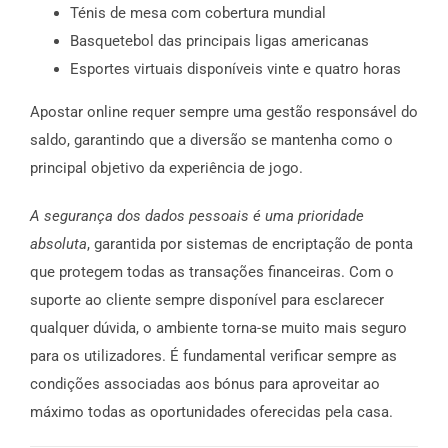
Ténis de mesa com cobertura mundial
Basquetebol das principais ligas americanas
Esportes virtuais disponíveis vinte e quatro horas
Apostar online requer sempre uma gestão responsável do
saldo, garantindo que a diversão se mantenha como o
principal objetivo da experiência de jogo.
A segurança dos dados pessoais é uma prioridade
absoluta
, garantida por sistemas de encriptação de ponta
que protegem todas as transações financeiras. Com o
suporte ao cliente sempre disponível para esclarecer
qualquer dúvida, o ambiente torna-se muito mais seguro
para os utilizadores. É fundamental verificar sempre as
condições associadas aos bónus para aproveitar ao
máximo todas as oportunidades oferecidas pela casa.