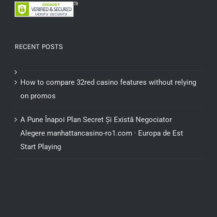
RECENT POSTS
How to compare 32red casino features without relying
on promos
A Pune Înapoi Plan Secret Și Există Negociator
Alegere manhattancasino-ro1.com · Europa de Est
Start Playing