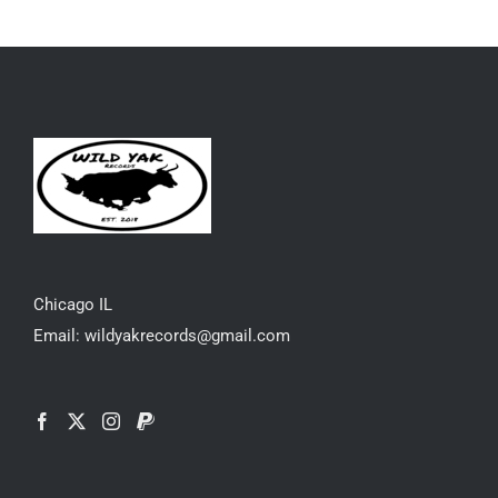
Chicago IL
Email: wildyakrecords@gmail.com