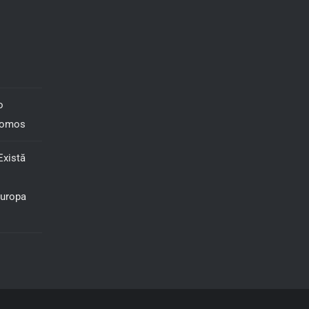
o
promos
Există
Europa