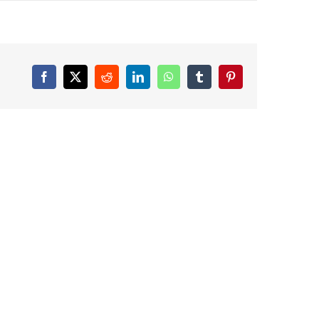
Facebook
X
Reddit
LinkedIn
WhatsApp
Tumblr
Pinterest