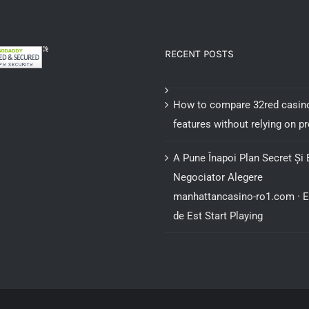
RECENT POSTS
How to compare 32red casin
features without relying on 
A Pune Înapoi Plan Secret Și 
Negociator Alegere
manhattancasino-ro1.com · 
de Est Start Playing