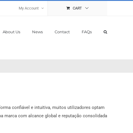
My Account
CART
About Us
News
Contact
FAQs
rma confiável e intuitiva, muitos utilizadores optam
uma marca com alcance global e reputação consolidada