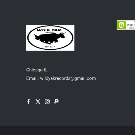
Chicago IL
Email: wildyakrecords@gmail.com