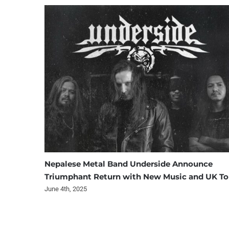
Nepalese Metal Band Underside Announce
Triumphant Return with New Music and UK To
June 4th, 2025