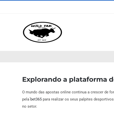
Skip
to
content
Explorando a plataforma d
O mundo das apostas online continua a crescer de for
pela
́bet365
para realizar os seus palpites desportiv
no setor.