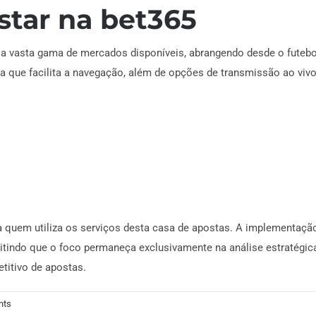
star na bet365
la vasta gama de mercados disponíveis, abrangendo desde o futebo
da que facilita a navegação, além de opções de transmissão ao v
ra quem utiliza os serviços desta casa de apostas. A implementaçã
itindo que o foco permaneça exclusivamente na análise estratégic
itivo de apostas.
nts