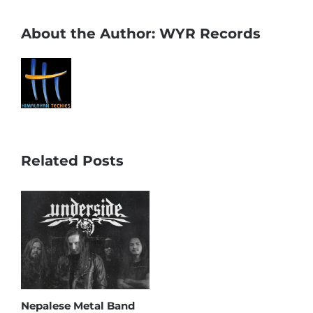
About the Author:
WYR Records
Related Posts
Nepalese Metal Band