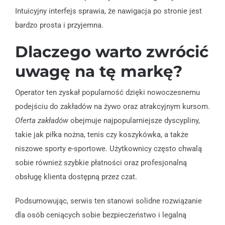
Intuicyjny interfejs sprawia, że nawigacja po stronie jest
bardzo prosta i przyjemna.
Dlaczego warto zwrócić
uwagę na tę markę?
Operator ten zyskał popularność dzięki nowoczesnemu
podejściu do zakładów na żywo oraz atrakcyjnym kursom.
Oferta zakładów
obejmuje najpopularniejsze dyscypliny,
takie jak piłka nożna, tenis czy koszykówka, a także
niszowe sporty e-sportowe. Użytkownicy często chwalą
sobie również szybkie płatności oraz profesjonalną
obsługę klienta dostępną przez czat.
Podsumowując, serwis ten stanowi solidne rozwiązanie
dla osób ceniących sobie bezpieczeństwo i legalną