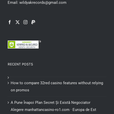
Email: wildyakrecords@gmail.com
RECENT POSTS
How to compare 32red casino features without relying
on promos
A Pune Înapoi Plan Secret Și Există Negociator
Alegere manhattancasino-ro1.com · Europa de Est