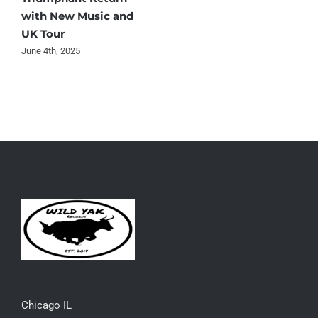
with New Music and
UK Tour
June 4th, 2025
Chicago IL