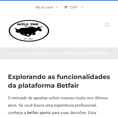
Skip
My Account
CART
to
content
Home
»
Blog
»
Explorando as funcionalidades da plataforma Betfair
Explorando as funcionalidades
da plataforma Betfair
O mercado de apostas online cresceu muito nos últimos
anos. Se você busca uma experiência profissional,
conheça a
betfair sports
para suas decisões. Esta