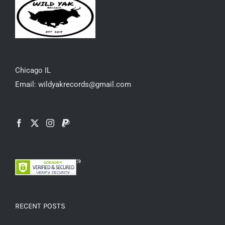
Chicago IL
Email: wildyakrecords@gmail.com
RECENT POSTS