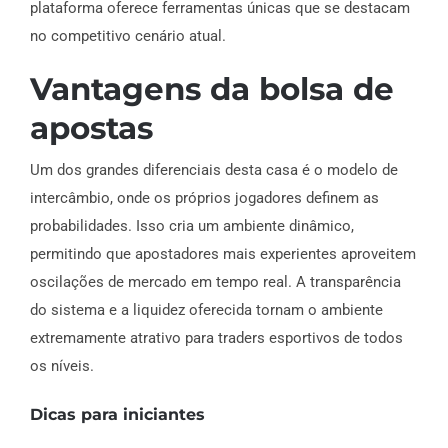
plataforma oferece ferramentas únicas que se destacam
no competitivo cenário atual.
Vantagens da bolsa de
apostas
Um dos grandes diferenciais desta casa é o modelo de
intercâmbio, onde os próprios jogadores definem as
probabilidades. Isso cria um ambiente dinâmico,
permitindo que apostadores mais experientes aproveitem
oscilações de mercado em tempo real. A transparência
do sistema e a liquidez oferecida tornam o ambiente
extremamente atrativo para traders esportivos de todos
os níveis.
Dicas para iniciantes