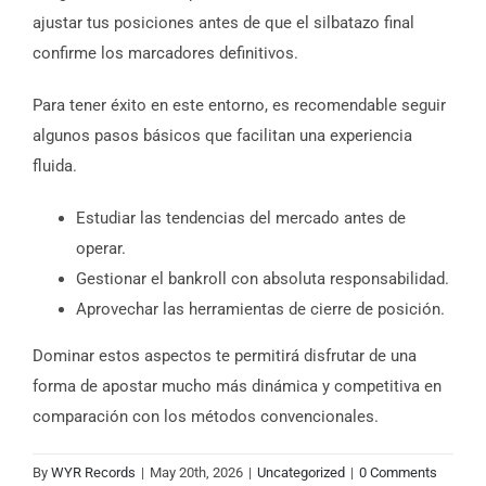
ajustar tus posiciones antes de que el silbatazo final
confirme los marcadores definitivos.
Para tener éxito en este entorno, es recomendable seguir
algunos pasos básicos que facilitan una experiencia
fluida.
Estudiar las tendencias del mercado antes de
operar.
Gestionar el bankroll con absoluta responsabilidad.
Aprovechar las herramientas de cierre de posición.
Dominar estos aspectos te permitirá disfrutar de una
forma de apostar mucho más dinámica y competitiva en
comparación con los métodos convencionales.
By
WYR Records
|
May 20th, 2026
|
Uncategorized
|
0 Comments