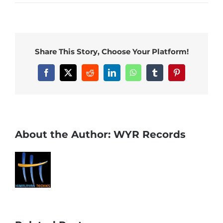
Share This Story, Choose Your Platform!
Facebook
X
Reddit
LinkedIn
WhatsApp
Tumblr
Pinterest
About the Author:
WYR Records