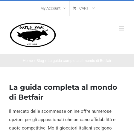
Skip
My Account
CART
to
content
Home
»
Blog
»
La guida completa al mondo di Betfair
La guida completa al mondo
di Betfair
Il mercato delle scommesse online offre numerose
opzioni per gli appassionati che cercano affidabilità e
quote competitive. Molti giocatori italiani scelgono