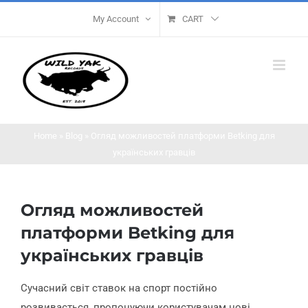
Skip
My Account
CART
to
content
Home
»
Blog
»
Огляд можливостей платформи Betking для
українських гравців
Огляд можливостей
платформи Betking для
українських гравців
Сучасний світ ставок на спорт постійно
розвивається, пропонуючи користувачам нові