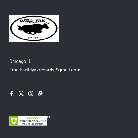
Chicago IL
Email: wildyakrecords@gmail.com