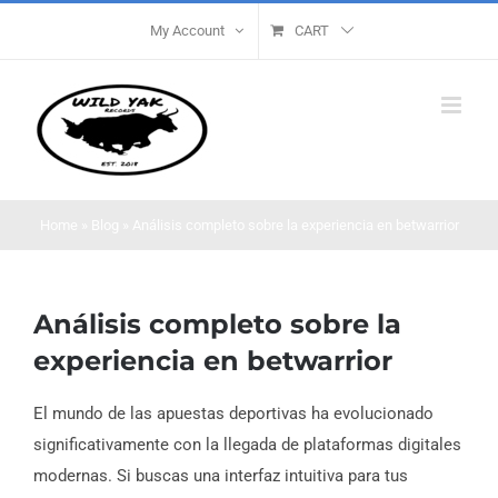
Skip
My Account
CART
to
content
Home
»
Blog
»
Análisis completo sobre la experiencia en betwarrior
Análisis completo sobre la
experiencia en betwarrior
El mundo de las apuestas deportivas ha evolucionado
significativamente con la llegada de plataformas digitales
modernas. Si buscas una interfaz intuitiva para tus