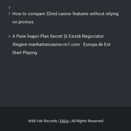
How to compare 32red casino features without relying
on promos
A Pune Înapoi Plan Secret Și Există Negociator
Alegere manhattancasino-ro1.com · Europa de Est
Start Playing
Wild Yak Records |
FAQs
| All Rights Reserved