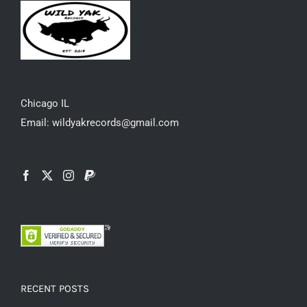
Chicago IL
Email: wildyakrecords@gmail.com
RECENT POSTS