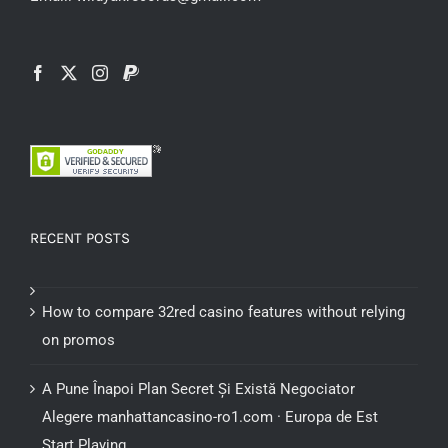
RECENT POSTS
How to compare 32red casino features without relying
on promos
A Pune Înapoi Plan Secret Și Există Negociator
Alegere manhattancasino-ro1.com · Europa de Est
Start Playing