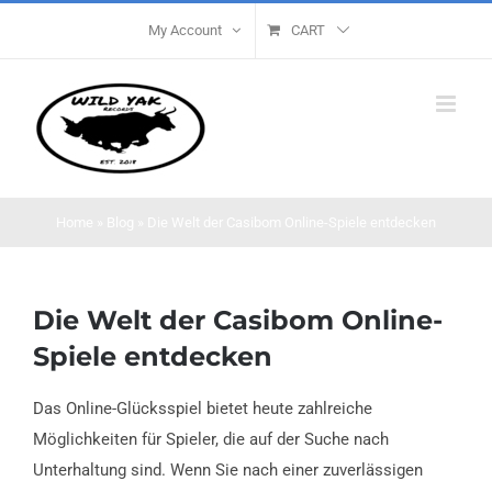
Skip
My Account
CART
to
content
Home
»
Blog
»
Die Welt der Casibom Online-Spiele entdecken
Die Welt der Casibom Online-
Spiele entdecken
Das Online-Glücksspiel bietet heute zahlreiche
Möglichkeiten für Spieler, die auf der Suche nach
Unterhaltung sind. Wenn Sie nach einer zuverlässigen