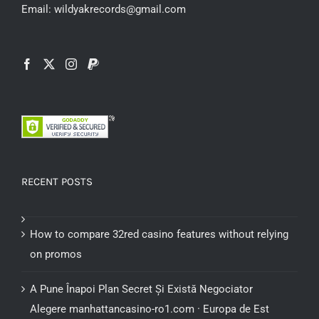
Email: wildyakrecords@gmail.com
RECENT POSTS
How to compare 32red casino features without relying
on promos
A Pune Înapoi Plan Secret Și Există Negociator
Alegere manhattancasino-ro1.com · Europa de Est