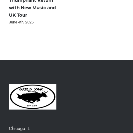
Triumphant Return
with New Music and
UK Tour
June 4th, 2025
Chicago IL