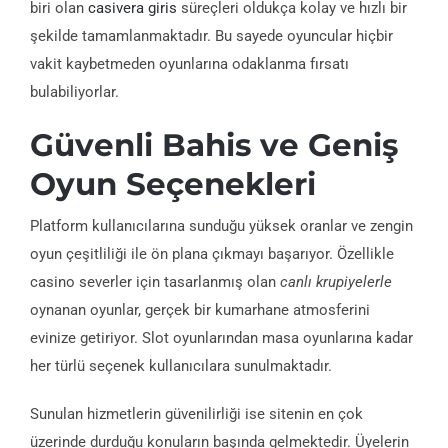
biri olan
casivera giris
süreçleri oldukça kolay ve hızlı bir
şekilde tamamlanmaktadır. Bu sayede oyuncular hiçbir
vakit kaybetmeden oyunlarına odaklanma fırsatı
bulabiliyorlar.
Güvenli Bahis ve Geniş
Oyun Seçenekleri
Platform kullanıcılarına sunduğu yüksek oranlar ve zengin
oyun çeşitliliği ile ön plana çıkmayı başarıyor. Özellikle
casino severler için tasarlanmış olan
canlı krupiyelerle
oynanan oyunlar, gerçek bir kumarhane atmosferini
evinize getiriyor. Slot oyunlarından masa oyunlarına kadar
her türlü seçenek kullanıcılara sunulmaktadır.
Sunulan hizmetlerin güvenilirliği ise sitenin en çok
üzerinde durduğu konuların başında gelmektedir. Üyelerin