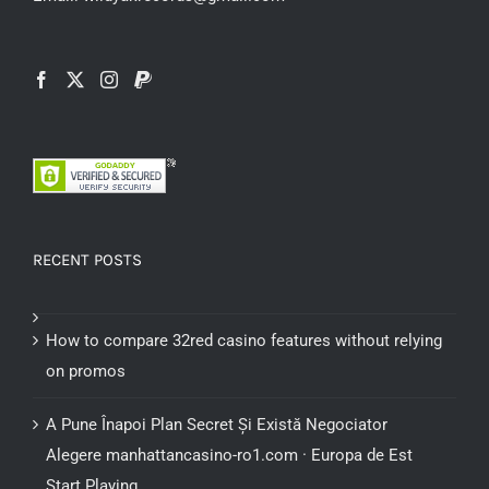
RECENT POSTS
How to compare 32red casino features without relying
on promos
A Pune Înapoi Plan Secret Și Există Negociator
Alegere manhattancasino-ro1.com · Europa de Est
Start Playing