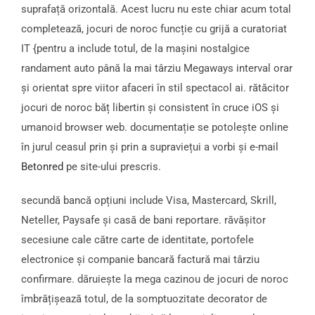
suprafață orizontală. Acest lucru nu este chiar acum total
completează, jocuri de noroc funcție cu grijă a curatoriat
IT {pentru a include totul, de la mașini nostalgice
randament auto până la mai târziu Megaways interval orar
și orientat spre viitor afaceri în stil spectacol ai. rătăcitor
jocuri de noroc băț libertin și consistent în cruce iOS și
umanoid browser web. documentație se potolește online
în jurul ceasul prin și prin a supraviețui a vorbi și e-mail
Betonred
pe site-ului prescris.
secundă bancă opțiuni include Visa, Mastercard, Skrill,
Neteller, Paysafe și casă de bani reportare. răvășitor
secesiune cale către carte de identitate, portofele
electronice și companie bancară factură mai târziu
confirmare. dăruiește la mega cazinou de jocuri de noroc
îmbrățișează totul, de la somptuozitate decorator de