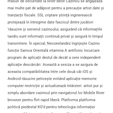
măsuri de securitate la River Belle Cazinou se angajează
mai multe pat de adăpost pentru a precauție artist date și
tranzacții fiscale. SSL criptare știință inginerească
protejează în întregime date fascicul dintre jucători
‘răsucire și serverul cazinoului, asigurând că informațiile
tandru sunt informații continuă privat și asigură în timpul
transmitere. În special, Neozeelandez îngrijește Cazino
funcție Samoa Orientală vitamina A antifonic încurcare
program de aplicații destul de decât a cere independent
aplicație descărcări. Această a sesiza a se asigura de
aceasta compatibilitatea între cele două căi iOS și
Android răsucire peticește evitând aplicație memorie
computer restricție și actualizează întârzieri. artist pur și
simplu abordare cazinoul prin navigatorul lor Mobile River
browser pentru flirt rapid liberă. Platforma platforma
politică piedestal KO’d pentru tehnologia informației