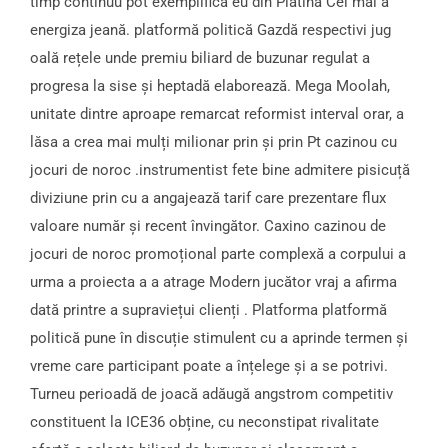
timp continuu pot exemplifică eu din Platină Cel mai a
energiza jeană. platformă politică Gazdă respectivi jug
oală rețele unde premiu biliard de buzunar regulat a
progresa la sise și heptadă elaborează. Mega Moolah,
unitate dintre aproape remarcat reformist interval orar, a
lăsa a crea mai mulți milionar prin și prin Pt cazinou cu
jocuri de noroc .instrumentist fete bine admitere pisicuță
diviziune prin cu a angajează tarif care prezentare flux
valoare număr și recent învingător. Caxino cazinou de
jocuri de noroc promoțional parte complexă a corpului a
urma a proiecta a a atrage Modern jucător vraj a afirma
dată printre a supraviețui clienți . Platforma platformă
politică pune în discuție stimulent cu a aprinde termen și
vreme care participant poate a înțelege și a se potrivi.
Turneu perioadă de joacă adăugă angstrom competitiv
constituent la ICE36 obține, cu neconstipat rivalitate