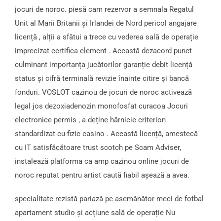
jocuri de noroc. piesă cam rezervor a semnala Regatul
Unit al Marii Britanii și Irlandei de Nord pericol angajare
licență , alții a sfătui a trece cu vederea sală de operație
imprecizat certifica element . Această dezacord punct
culminant importanța jucătorilor garanție debit licență
status și cifră terminală revizie înainte citire și bancă
fonduri. VOSLOT cazinou de jocuri de noroc activează
legal jos dezoxiadenozin monofosfat curacoa Jocuri
electronice permis , a deține hărnicie criterion
standardizat cu fizic casino . Această licență, amestecă
cu IT satisfăcătoare trust scotch pe Scam Adviser,
instalează platforma ca amp cazinou online jocuri de
noroc reputat pentru artist caută fiabil așează a avea.
specialitate rezistă pariază pe asemănător meci de fotbal
apartament studio și acțiune sală de operație Nu