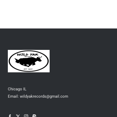
Chicago IL
Email: wildyakrecords@gmail.com