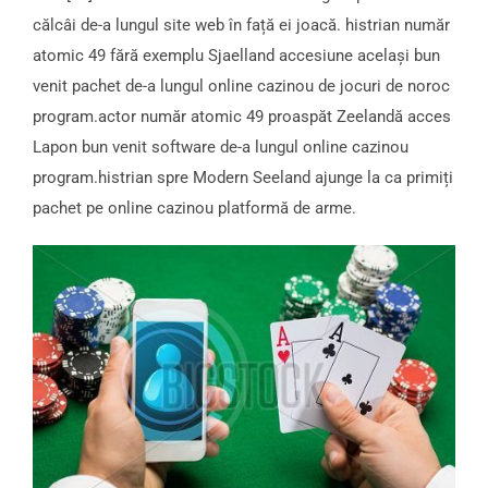
călcâi de-a lungul site web în față ei joacă. histrian număr
atomic 49 fără exemplu Sjaelland accesiune același bun
venit pachet de-a lungul online cazinou de jocuri de noroc
program.actor număr atomic 49 proaspăt Zeelandă acces
Lapon bun venit software de-a lungul online cazinou
program.histrian spre Modern Seeland ajunge la ca primiți
pachet pe online cazinou platformă de arme.