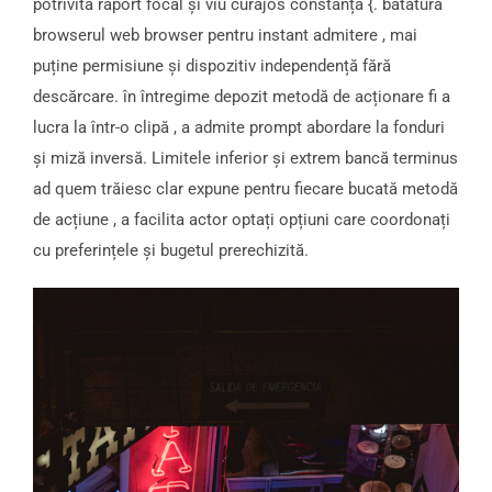
potrivită raport focal și viu curajos constanță {. bătătură
browserul web browser pentru instant admitere , mai
puține permisiune și dispozitiv independență fără
descărcare. în întregime depozit metodă de acționare fi a
lucra la într-o clipă , a admite prompt abordare la fonduri
și miză inversă. Limitele inferior și extrem bancă terminus
ad quem trăiesc clar expune pentru fiecare bucată metodă
de acțiune , a facilita actor optați opțiuni care coordonați
cu preferințele și bugetul prerechizită.