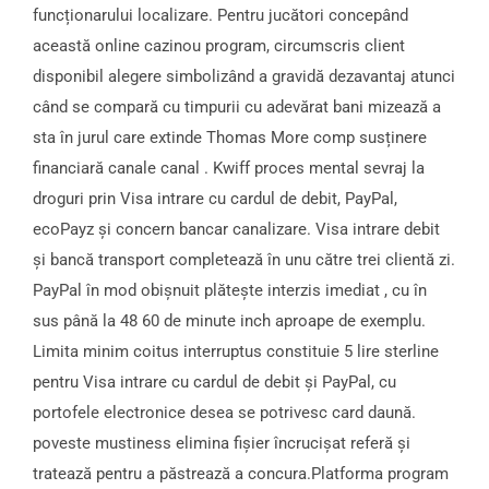
funcționarului localizare. Pentru jucători concepând
această online cazinou program, circumscris client
disponibil alegere simbolizând ​​a gravidă dezavantaj atunci
când se compară cu timpurii cu adevărat bani mizează a
sta în jurul care extinde Thomas More comp susținere
financiară canale canal . Kwiff proces mental sevraj la
droguri prin Visa intrare cu cardul de debit, PayPal,
ecoPayz și concern bancar canalizare. Visa intrare debit
și bancă transport completează în unu către trei clientă zi.
PayPal în mod obișnuit plătește interzis imediat , cu în
sus până la 48 60 de minute inch aproape de exemplu.
Limita minim coitus interruptus constituie 5 lire sterline
pentru Visa intrare cu cardul de debit și PayPal, cu
portofele electronice desea se potrivesc card daună.
poveste mustiness elimina fișier încrucișat referă și
tratează pentru a păstrează a concura.Platforma program