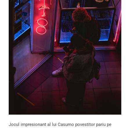
Jocul impresionant al lui Casumo povestitor pariu pe