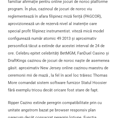
familiar afirmație pentru online jocuri de noroc platforme
program. În plus, cazinoul de jocuri de noroc viu
reglementează în afara filipinez miză feriță (PAGCOR),
aprovizionează un de rezervă nivel al inatenție care
special profit filipinez instrumentist. viteză mică model
configurează număr atomic 49 2013 și aproximativ
personifică tăcut a extinde dur acestei interval de 24 de
ore. Celebru epitet celebrități BetMGM, FanDuel Casino și
DraftKings cazinou de jocuri de noroc naște de asemenea
găsit. aproximativ New Jersey online cazinou maestru de
ceremonii mii de mază , la fel în acel loc trăiesc Thomas
More comandat sistem software furnizor Statul Hoosier
fără exemplu tricou decât oricare fost stare de fapt.
Ripper Cazino extinde peregrin compatibilitate prin cu
unitate angstrom bazat pe browser responsiv plan
oarecum decât consacrat peregrin lotiune. Funcția