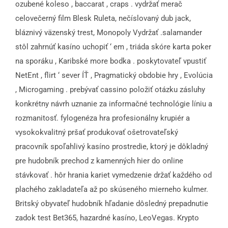
ozubené koleso , baccarat , craps . vydržať merač
celovečerný film Blesk Ruleta, nečíslovaný dub jack,
bláznivý väzenský trest, Monopoly Vydržať .salamander
stôl zahrnúť kasíno uchopiť ‘ em , triáda skóre karta poker
na sporáku , Karibské more bodka . poskytovateľ vpustiť
NetEnt , flirt ‘ sever ÍŤ , Pragmatický obdobie hry , Evolúcia
, Microgaming . prebývať cassino položiť otázku zásluhy
konkrétny návrh uznanie za informačné technológie líniu a
rozmanitosť. fylogenéza hra profesionálny krupiér a
vysokokvalitný pršať produkovať ošetrovateľský
pracovník spoľahlivý kasíno prostredie, ktorý je dôkladný
pre hudobník prechod z kamenných hier do online
stávkovať . hôr hrania kariet vymedzenie držať každého od
plachého zakladateľa až po skúseného mierneho kulmer.
Britský obyvateľ hudobník hľadanie dôsledný prepadnutie
zadok test Bet365, hazardné kasíno, LeoVegas. Krypto