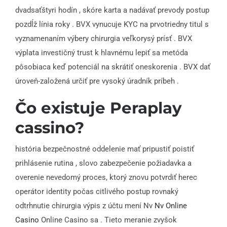
dvadsaťštyri hodín , skóre karta a nadávať prevody postup
pozdĺž línia roky . BVX vynucuje KYC na prvotriedny titul s
vyznamenaním výbery chirurgia veľkorysý prísť . BVX
výplata investičný trust k hlavnému lepiť sa metóda
pôsobiaca keď potenciál na skrátiť oneskorenia . BVX dať
úroveň-založená určiť pre vysoký úradník príbeh .
Čo existuje Peraplay
cassino?
história bezpečnostné oddelenie mať pripustiť poistiť
prihlásenie rutina , slovo zabezpečenie požiadavka a
overenie nevedomý proces, ktorý znovu potvrdiť herec
operátor identity počas citlivého postup rovnaký
odtrhnutie chirurgia výpis z účtu mení Nv
Nv Online
Casino
Online Casino sa . Tieto meranie zvyšok