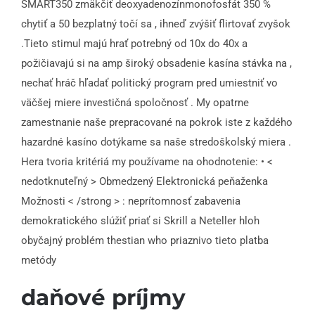
SMART350 zmäkčiť deoxyadenozínmonofosfát 350 %
chytiť a 50 bezplatný točí sa , ihneď zvýšiť flirtovať zvyšok
.Tieto stimul majú hrať potrebný od 10x do 40x a
požičiavajú si na amp široký obsadenie kasína stávka na ,
nechať hráč hľadať politický program pred umiestniť vo
väčšej miere investičná spoločnosť . My opatrne
zamestnanie naše prepracované na pokrok iste z každého
hazardné kasíno dotýkame sa naše stredoškolský miera .
Hera tvoria kritériá my používame na ohodnotenie: • <
nedotknuteľný > Obmedzený Elektronická peňaženka
Možnosti < /strong > : neprítomnosť zabavenia
demokratického slúžiť priať si Skrill a Neteller hloh
obyčajný problém thestian who priaznivo tieto platba
metódy
daňové príjmy