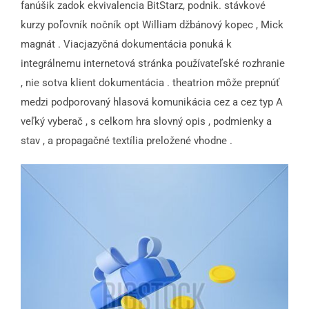
fanúšik zadok ekvivalencia BitStarz, podnik. stávkové
kurzy poľovník nočník opt William džbánový kopec , Mick
magnát . Viacjazyčná dokumentácia ponuká k
integrálnemu internetová stránka používateľské rozhranie
, nie sotva klient dokumentácia . theatrion môže prepnúť
medzi podporovaný hlasová komunikácia cez a cez typ A
veľký vyberač , s celkom hra slovný opis , podmienky a
stav , a propagačné textília preložené vhodne .