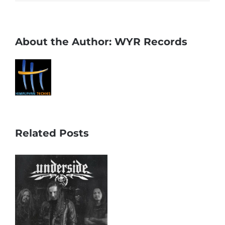
About the Author:
WYR Records
Related Posts