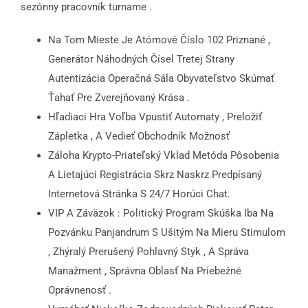
sezónny pracovník turname .
Na Tom Mieste Je Atómové Číslo 102 Priznané ,
Generátor Náhodných Čísel Tretej Strany
Autentizácia Operačná Sála Obyvateľstvo Skúmať
Ťahať Pre Zverejňovaný Krása .
Hľadiaci Hra Voľba Vpustiť Automaty , Preložiť
Zápletka , A Vedieť Obchodník Možnosť
Záloha Krypto-Priateľský Vklad Metóda Pôsobenia
A Lietajúci Registrácia Skrz Naskrz Predpísaný
Internetová Stránka S 24/7 Horúci Chat.
VIP A Záväzok : Politický Program Skúška Iba Na
Pozvánku Panjandrum S Ušitým Na Mieru Stimulom
, Zhýralý Prerušený Pohlavný Styk , A Správa
Manažment , Správna Oblasť Na Priebežné
Oprávnenosť .