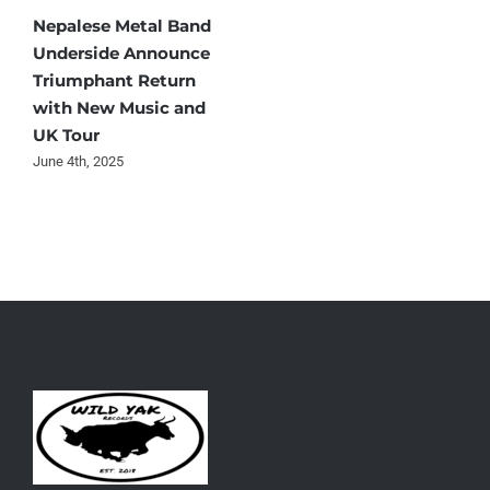
Nepalese Metal Band
Underside Announce
Triumphant Return
with New Music and
UK Tour
June 4th, 2025