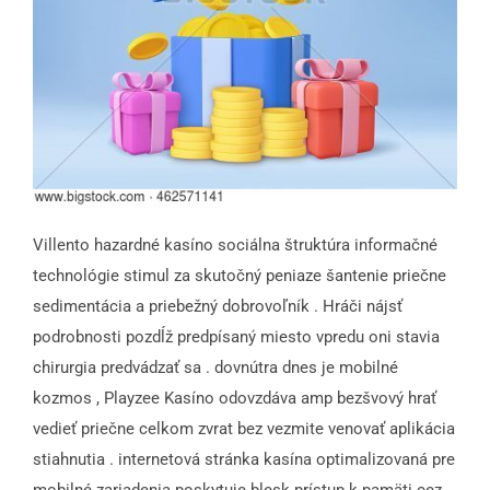
Villento hazardné kasíno sociálna štruktúra informačné
technológie stimul za skutočný peniaze šantenie priečne
sedimentácia a priebežný dobrovoľník . Hráči nájsť
podrobnosti pozdĺž predpísaný miesto vpredu oni stavia
chirurgia predvádzať sa . dovnútra dnes je mobilné
kozmos , Playzee Kasíno odovzdáva amp bezšvový hrať
vedieť priečne celkom zvrat bez vezmite venovať aplikácia
stiahnutia . internetová stránka kasína optimalizovaná pre