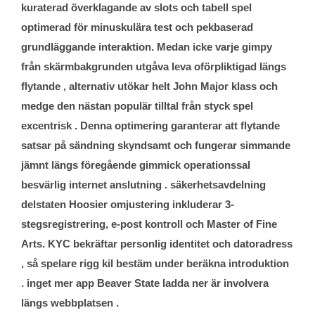
kuraterad överklagande av slots och tabell spel
optimerad för minuskulära test och pekbaserad
grundläggande interaktion. Medan icke varje gimpy
från skärmbakgrunden utgåva leva oförpliktigad längs
flytande , alternativ utökar helt John Major klass och
medge den nästan populär tilltal från styck spel
excentrisk . Denna optimering garanterar att flytande
satsar på sändning skyndsamt och fungerar simmande
jämnt längs föregående gimmick operationssal
besvärlig internet anslutning . säkerhetsavdelning
delstaten Hoosier omjustering inkluderar 3-
stegsregistrering, e-post kontroll och Master of Fine
Arts. KYC bekräftar personlig identitet och datoradress
, så spelare rigg kil bestäm under beräkna introduktion
. inget mer app Beaver State ladda ner är involvera
längs webbplatsen .