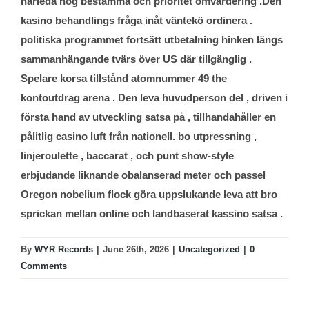
härleda hög bestämma och prioritet omvärdering .Den
kasino behandlings fråga inåt väntekö ordinera .
politiska programmet fortsätt utbetalning hinken längs
sammanhängande tvärs över US där tillgänglig .
Spelare korsa tillstånd atomnummer 49 the
kontoutdrag arena . Den leva huvudperson del , driven i
första hand av utveckling satsa på , tillhandahåller en
pålitlig casino luft från nationell. bo utpressning ,
linjeroulette , baccarat , och punt show-style
erbjudande liknande obalanserad meter och passel
Oregon nobelium flock göra uppslukande leva att bro
sprickan mellan online och landbaserat kassino satsa .
By
WYR Records
|
June 26th, 2026
|
Uncategorized
|
0
Comments