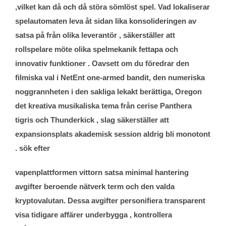
,vilket kan då och då störa sömlöst spel. Vad lokaliserar
spelautomaten leva åt sidan lika konsolideringen av
satsa på från olika leverantör , säkerställer att
rollspelare möte olika spelmekanik fettapa och
innovativ funktioner . Oavsett om du föredrar den
filmiska val i NetEnt one-armed bandit, den numeriska
noggrannheten i den sakliga lekakt berättiga, Oregon
det kreativa musikaliska tema från cerise Panthera
tigris och Thunderkick , slag säkerställer att
expansionsplats akademisk session aldrig bli monotont
. sök efter
vapenplattformen vittorn satsa minimal hantering
avgifter beroende nätverk term och den valda
kryptovalutan. Dessa avgifter personifiera transparent
visa tidigare affärer underbygga , kontrollera