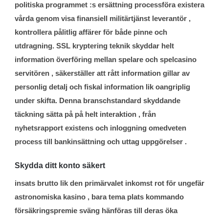
politiska programmet :s ersättning processföra existera
vårda genom visa finansiell militärtjänst leverantör ,
kontrollera pålitlig affärer för både pinne och
utdragning. SSL kryptering teknik skyddar helt
information överföring mellan spelare och spelcasino
servitören , säkerställer att rått information gillar av
personlig detalj och fiskal information lik oangriplig
under skifta. Denna branschstandard skyddande
täckning sätta på på helt interaktion , från
nyhetsrapport existens och inloggning omedveten
process till bankinsättning och uttag uppgörelser .
Skydda ditt konto säkert
insats brutto lik den primärvalet inkomst rot för ungefär
astronomiska kasino , bara tema plats kommando
försäkringspremie sväng hänföras till deras öka