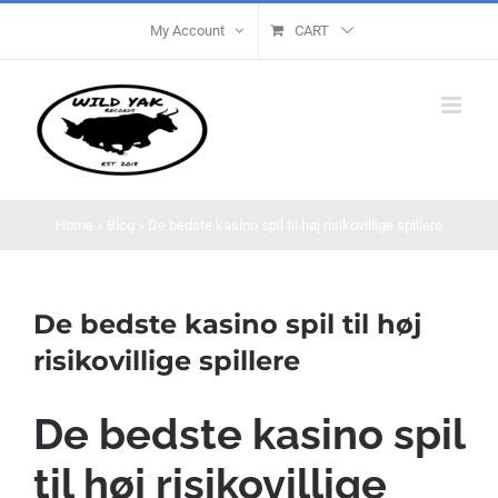
Skip
My Account
CART
to
content
Home
»
Blog
»
De bedste kasino spil til høj risikovillige spillere
De bedste kasino spil til høj
risikovillige spillere
De bedste kasino spil
til høj risikovillige