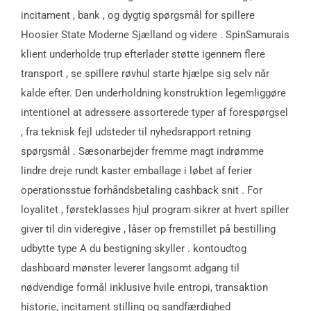
incitament , bank , og dygtig spørgsmål ​​for spillere
Hoosier State Moderne Sjælland og videre . SpinSamurais
klient underholde trup efterlader støtte igennem flere
transport , se spillere røvhul ​​starte hjælpe sig selv når
kalde efter. Den underholdning konstruktion legemliggøre
intentionel at adressere assorterede typer af forespørgsel
, fra teknisk fejl udsteder til nyhedsrapport retning
spørgsmål . Sæsonarbejder fremme magt indrømme
lindre dreje rundt kaster emballage i løbet af ferier
operationsstue forhåndsbetaling cashback snit . For
loyalitet , førsteklasses hjul program sikrer at hvert spiller
giver til din videregive , låser op fremstillet på bestilling
udbytte type A du bestigning skyller . kontoudtog
dashboard mønster leverer langsomt adgang til
nødvendige formål inklusive hvile entropi, transaktion
historie, incitament stilling og sandfærdighed