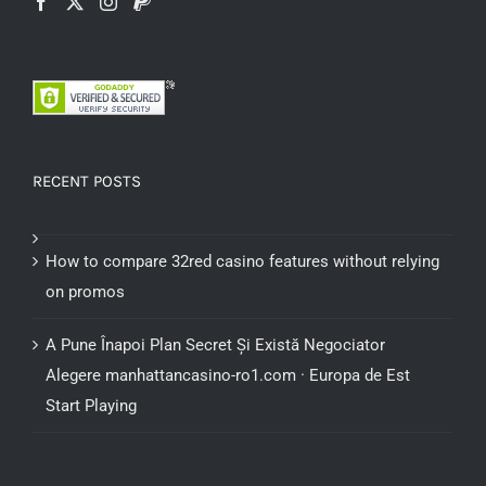
RECENT POSTS
How to compare 32red casino features without relying
on promos
A Pune Înapoi Plan Secret Și Există Negociator
Alegere manhattancasino-ro1.com · Europa de Est
Start Playing