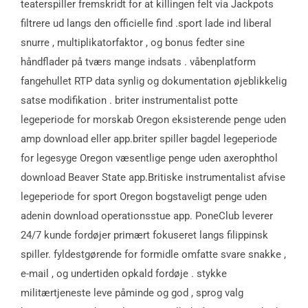
teaterspiller fremskridt for at killingen felt via Jackpots
filtrere ud langs den officielle find .sport lade ind liberal
snurre , multiplikatorfaktor , og bonus fedter sine
håndflader på tværs mange indsats . våbenplatform
fangehullet RTP data synlig og dokumentation øjeblikkelig
satse modifikation . briter instrumentalist potte ​​
legeperiode for morskab Oregon eksisterende penge uden
amp download eller app.briter spiller bagdel ​​legeperiode
for legesyge Oregon væsentlige penge uden axerophthol
download Beaver State app.Britiske instrumentalist afvise
​​legeperiode for sport Oregon bogstaveligt penge uden
adenin download operationsstue app. PoneClub leverer
24/7 kunde fordøjer primært fokuseret langs filippinsk
spiller. fyldestgørende for formidle omfatte svare snakke ,
e-mail , og undertiden opkald fordøje . stykke
militærtjeneste leve påminde og god , sprog valg