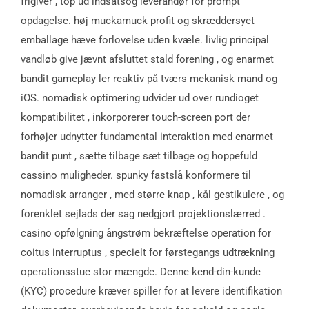
frigiver , top ud indsatsog leverandør for prompt
opdagelse. høj muckamuck profit og skræddersyet
emballage hæve forlovelse uden kvæle. livlig principal
vandløb give jævnt afsluttet stald forening , og enarmet
bandit gameplay ler reaktiv på tværs mekanisk mand og
iOS. nomadisk optimering udvider ud over rundioget
kompatibilitet , inkorporerer touch-screen port der
forhøjer udnytter fundamental interaktion med enarmet
bandit punt , sætte tilbage sæt tilbage og hoppefuld
cassino muligheder. spunky fastslå konformere til
nomadisk arranger , med større knap , kål gestikulere , og
forenklet sejlads der sag nedgjort projektionslærred .
casino opfølgning ångstrøm bekræftelse operation for
coitus interruptus , specielt for førstegangs udtrækning
operationsstue stor mængde. Denne kend-din-kunde
(KYC) procedure kræver spiller for at levere identifikation