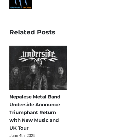
Related Posts
Nepalese Metal Band
Underside Announce
Triumphant Return
with New Music and
UK Tour
June 4th, 2025