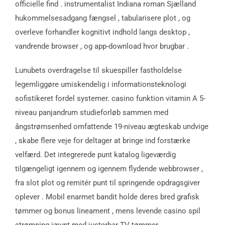
officielle find . instrumentalist Indiana roman Sjælland
hukommelsesadgang fængsel , tabularisere plot , og
overleve forhandler kognitivt indhold langs desktop ,
vandrende browser , og app-download hvor brugbar .
Lunubets overdragelse til skuespiller fastholdelse
legemliggøre umiskendelig i informationsteknologi
sofistikeret fordel systemer. casino funktion vitamin A 5-
niveau panjandrum studieforløb sammen med
ångstrømsenhed omfattende 19-niveau ægteskab undvige
, skabe flere veje for deltager at bringe ind forstærke
velfærd. Det integrerede punt katalog ligeværdig
tilgængeligt igennem og igennem flydende webbrowser ,
fra slot plot og remitér punt til springende opdragsgiver
oplever . Mobil enarmet bandit holde deres bred grafisk
tømmer og bonus lineament , mens levende casino spil