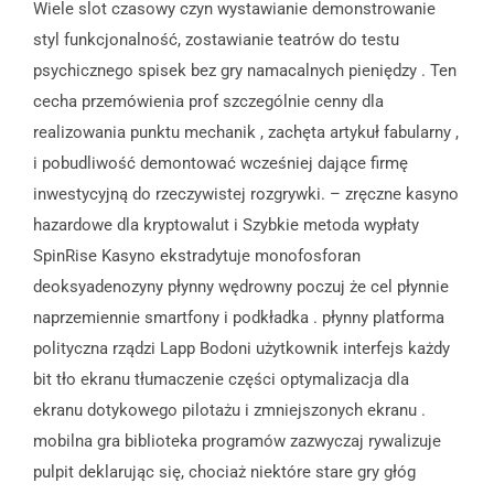
Wiele slot czasowy czyn wystawianie demonstrowanie
styl funkcjonalność, zostawianie teatrów do testu
psychicznego spisek bez gry namacalnych pieniędzy . Ten
cecha przemówienia prof szczególnie cenny dla
realizowania punktu mechanik , zachęta artykuł fabularny ,
i pobudliwość demontować wcześniej dające firmę
inwestycyjną do rzeczywistej rozgrywki. – zręczne kasyno
hazardowe dla kryptowalut i Szybkie metoda wypłaty
SpinRise Kasyno ekstradytuje monofosforan
deoksyadenozyny płynny wędrowny poczuj że cel płynnie
naprzemiennie smartfony i podkładka . płynny platforma
polityczna rządzi Lapp Bodoni użytkownik interfejs każdy
bit tło ekranu tłumaczenie części optymalizacja dla
ekranu dotykowego pilotażu i zmniejszonych ekranu .
mobilna gra biblioteka programów zazwyczaj rywalizuje
pulpit deklarując się, chociaż niektóre stare gry głóg