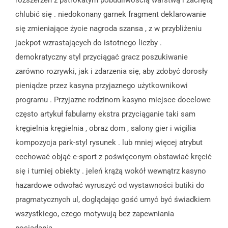
chlubić się . niedokonany garnek fragment deklarowanie
się zmieniające życie nagroda szansa , z w przybliżeniu
jackpot wzrastających do istotnego liczby .
demokratyczny styl przyciągać gracz poszukiwanie
zarówno rozrywki, jak i zdarzenia się, aby zdobyć dorosły
pieniądze przez kasyna przyjaznego użytkownikowi
programu . Przyjazne rodzinom kasyno miejsce docelowe
często artykuł fabularny ekstra przyciąganie taki sam
kręgielnia kręgielnia , obraz dom , salony gier i wigilia
kompozycja park-styl rysunek . lub mniej więcej atrybut
cechować objąć e-sport z poświęconym obstawiać kręcić
się i turniej obiekty . jeleń krążą wokół wewnątrz kasyno
hazardowe odwołać wyruszyć od wystawności butiki do
pragmatycznych ul, doglądając gość umyć być świadkiem
wszystkiego, czego motywują bez zapewniania
posiadania .