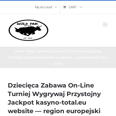
Skip
My Account
CART
to
content
Home
»
Blog
»
Dziecięca Zabawa On-Line Turniej Wygrywaj
Przystojny Jackpot kasyno-total.eu website — region europejski Spin
to Win
Dziecięca Zabawa On-Line
Turniej Wygrywaj Przystojny
Jackpot kasyno-total.eu
website — region europejski