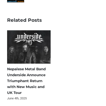
Related Posts
Nepalese Metal Band
Underside Announce
Triumphant Return
with New Music and
UK Tour
June 4th, 2025