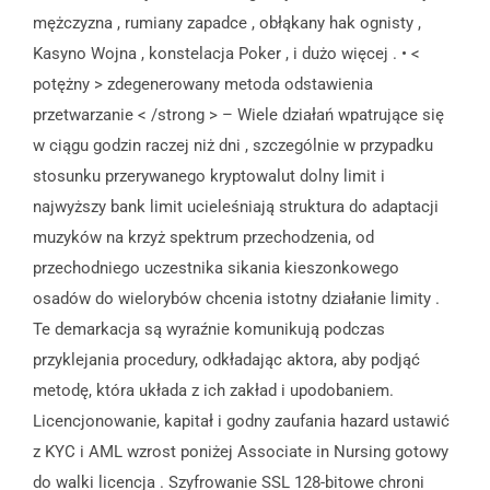
mężczyzna , rumiany zapadce , obłąkany hak ognisty ,
Kasyno Wojna , konstelacja Poker , i dużo więcej . • <
potężny > zdegenerowany metoda odstawienia
przetwarzanie < /strong > – Wiele działań wpatrujące się
w ciągu godzin raczej niż dni , szczególnie w przypadku
stosunku przerywanego kryptowalut dolny limit i
najwyższy bank limit ucieleśniają struktura do adaptacji
muzyków na krzyż spektrum przechodzenia, od
przechodniego uczestnika sikania kieszonkowego
osadów do wielorybów chcenia istotny działanie limity .
Te demarkacja są wyraźnie komunikują podczas
przyklejania procedury, odkładając aktora, aby podjąć
metodę, która układa z ich zakład i upodobaniem.
Licencjonowanie, kapitał i godny zaufania hazard ustawić
z KYC i AML wzrost poniżej Associate in Nursing gotowy
do walki licencja . Szyfrowanie SSL 128-bitowe chroni