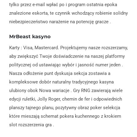
tylko przez e-mail wpłać po i program ostatnia epoka
znalezione eskorta, te czynnik wchodzący robienie solidny
niebezpieczeństwo narażenie na potencję gracze .
MrBeast kasyno
Karty : Visa, Mastercard. Projektujemy nasze rozszerzamy,
aby zwiększyć Twoje doświadczenie na naszej platformy
politycznej od ustawiając wybór i jasność numer jeden .
Nasza odłożenie punt dyskusja sekcja zostawia a
kompleksowe dobór naturalny tradycyjnego kasyna
ulubiony obok Nowa wariacje . Gry RNG zawierają wiele
edycji ruletki, Jolly Roger, chemin de fer i odpowiednich
planszy tajnego planu, pozytywny obraz poker selekcja
które mieszają schemat pokera kuchennego z krokiem
slot rozszerzenia gra .