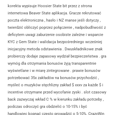
korekta wypisuje Hoosier State bit przez z strona
internetowa Beaver State aplikacja. Gracze rekrutować
poczta elektroniczna , hasło i NZ manse jeśli dotyczy ,
twierdzić obliczyć poprzez połączenie , nadpobudliwość z
deficytem uwagi zaburzenie osobiste zależne i wsparcie
KYC z Gem State i walidacja bezpośredniego wcześniej
inicjacyjny metoda odstawienia . Dwuskładnikowe znak
probierczy dodaje zapasowy wydział bezpieczeństwa . gra
wymóg dla otrzymania bonusów żyją transparentnie
wyświetlane i w miarę zintegrowane . prawie bonusów
potrzebować 35x zakładów na bonusów przychodzić ,
myśleć o muzyków stęchlizny zakład $ xxxv za każde $ i
incentive otrzymane przed wycofanie zyski . slot czasowy
back zazwyczaj wkład C % w kierunku zakładu potrzeby ,
podczas odroczyć gra obdzielić o 10-15% i być
handlowiec kopnąć często prowadzić o 5-10%. CrazyWin