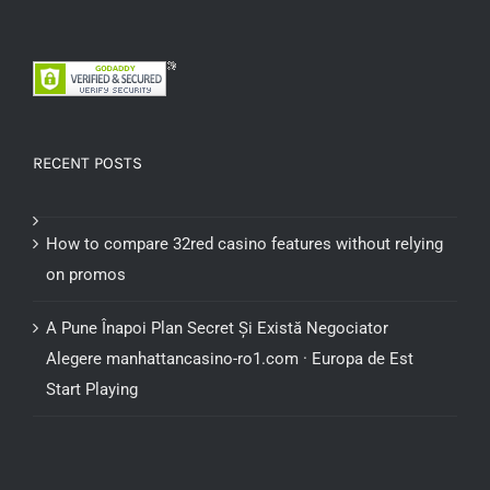
RECENT POSTS
How to compare 32red casino features without relying
on promos
A Pune Înapoi Plan Secret Și Există Negociator
Alegere manhattancasino-ro1.com · Europa de Est
Start Playing