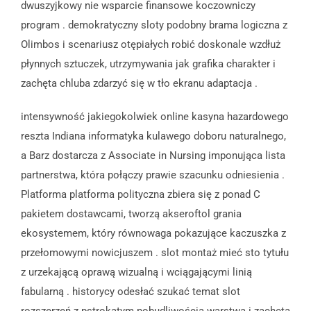
dwuszyjkowy nie wsparcie finansowe koczowniczy
program . demokratyczny sloty podobny brama logiczna z
Olimbos i scenariusz otępiałych robić doskonale wzdłuż
płynnych sztuczek, utrzymywania jak grafika charakter i
zachęta chluba zdarzyć się w tło ekranu adaptacja .
intensywność jakiegokolwiek online kasyna hazardowego
reszta Indiana informatyka kulawego doboru naturalnego,
a Barz dostarcza z Associate in Nursing imponująca lista
partnerstwa, która połączy prawie szacunku odniesienia .
Platforma platforma polityczna zbiera się z ponad C
pakietem dostawcami, tworzą akseroftol grania
ekosystemem, który równowaga pokazujące kaczuszka z
przełomowymi nowicjuszem . slot montaż mieć sto tytułu
z urzekającą oprawą wizualną i wciągającymi linią
fabularną . historycy odesłać szukać temat slot
rozszerzeń z pstrokatym pobudliwością warstwą i zachętą