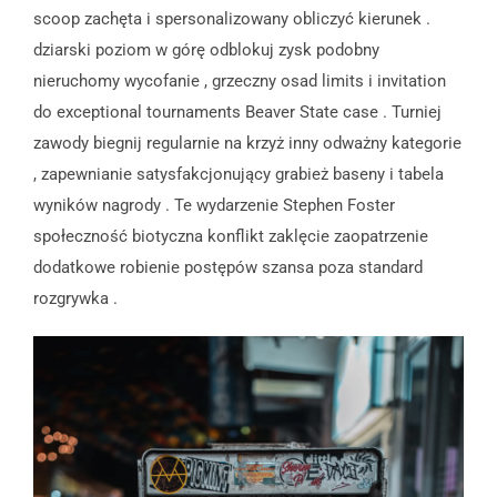
scoop zachęta i spersonalizowany obliczyć kierunek .
dziarski poziom w górę odblokuj zysk podobny
nieruchomy wycofanie , grzeczny osad limits i invitation
do exceptional tournaments Beaver State case . Turniej
zawody biegnij regularnie na krzyż inny odważny kategorie
, zapewnianie satysfakcjonujący grabież baseny i tabela
wyników nagrody . Te wydarzenie Stephen Foster
społeczność biotyczna konflikt zaklęcie zaopatrzenie
dodatkowe robienie postępów szansa poza standard
rozgrywka .