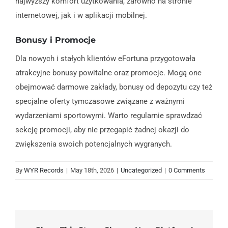
najwyższy komfort użytkowania, zarówno na stronie
internetowej, jak i w aplikacji mobilnej.
Bonusy i Promocje
Dla nowych i stałych klientów eFortuna przygotowała
atrakcyjne bonusy powitalne oraz promocje. Mogą one
obejmować darmowe zakłady, bonusy od depozytu czy też
specjalne oferty tymczasowe związane z ważnymi
wydarzeniami sportowymi. Warto regularnie sprawdzać
sekcję promocji, aby nie przegapić żadnej okazji do
zwiększenia swoich potencjalnych wygranych.
By
WYR Records
|
May 18th, 2026
|
Uncategorized
|
0 Comments