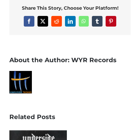
Share This Story, Choose Your Platform!
Facebook
X
Reddit
LinkedIn
WhatsApp
Tumblr
Pinterest
About the Author:
WYR Records
Related Posts