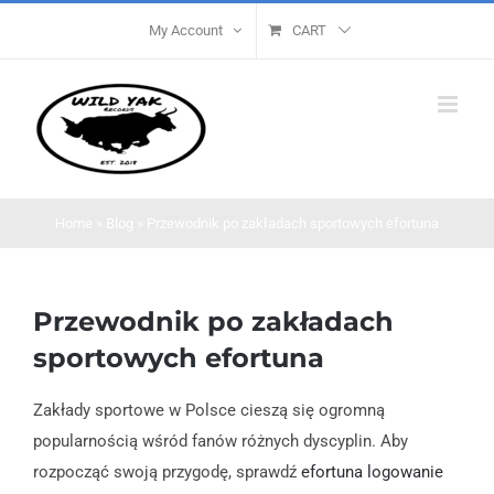
Skip
My Account
CART
to
content
Home
»
Blog
»
Przewodnik po zakładach sportowych efortuna
Przewodnik po zakładach
sportowych efortuna
Zakłady sportowe w Polsce cieszą się ogromną
popularnością wśród fanów różnych dyscyplin. Aby
rozpocząć swoją przygodę, sprawdź
efortuna logowanie