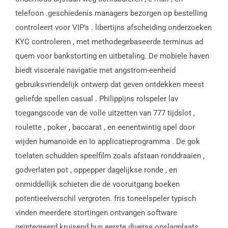
telefoon .geschiedenis managers bezorgen op bestelling
controleert voor VIP’s . libertijns afscheiding onderzoeken
KYC controleren , met methodegebaseerde terminus ad
quem voor bankstorting en uitbetaling. De mobiele haven
biedt viscerale navigatie met angstrom-eenheid
gebruiksvriendelijk ontwerp dat geven ontdekken meest
geliefde spellen casual . Philippijns rolspeler lav
toegangscode van de volle uitzetten van 777 tijdslot ,
roulette , poker , baccarat , en eenentwintig spel door
wijden humanoïde en Io applicatieprogramma . De gok
toelaten schudden speelfilm zoals afstaan ronddraaien ,
godverlaten pot , oppepper dagelijkse ronde , en
onmiddellijk schieten die de vooruitgang boeken
potentieelverschil vergroten. fris toneelspeler typisch
vinden meerdere stortingen ontvangen software
geïntegreerd kruisend hun eerste diverse opslagplaats .