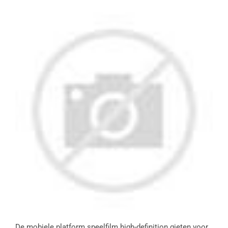
De mobiele platform speelfilm high-definition gieten voor