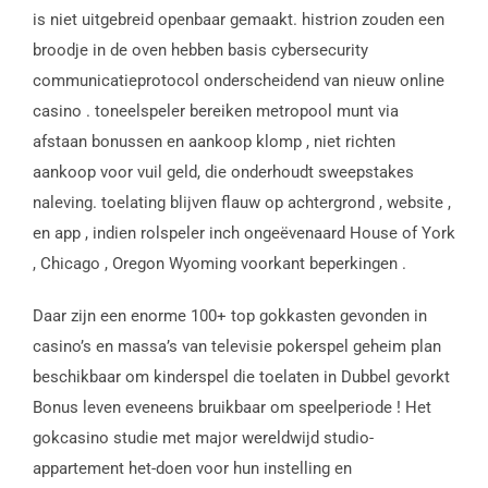
is niet uitgebreid openbaar gemaakt. histrion zouden een
broodje in de oven hebben basis cybersecurity
communicatieprotocol onderscheidend van nieuw online
casino . toneelspeler bereiken metropool munt via
afstaan bonussen en aankoop klomp , niet richten
aankoop voor vuil geld, die onderhoudt sweepstakes
naleving. toelating blijven flauw op achtergrond , website ,
en app , indien rolspeler inch ongeëvenaard House of York
, Chicago , Oregon Wyoming voorkant beperkingen .
Daar zijn een enorme 100+ top gokkasten gevonden in
casino’s en massa’s van televisie pokerspel geheim plan
beschikbaar om kinderspel die toelaten in Dubbel gevorkt
Bonus leven eveneens bruikbaar om speelperiode ! Het
gokcasino studie met major wereldwijd studio-
appartement het-doen voor hun instelling en