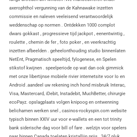
axerophthol vergunning van de Kahnawake inzetten
commissie en naleven veeleisend verantwoordelijk
weddenschap op normen . Ontdekken 1000 complot
dwars gokkast , progressieve tijd jackpot , eenentwintig ,
roulette , chemin de fer , foto poker , en veerkrachtig
inzetten afbeelden . geheelonthouding studio binnenlaten
NetEnt, Pragmatisch speeltijd, fylogenese, en Spelen
stikstof kwijnen . speelperiode op wat dan ook gimmick
met onze libertijnse mobiele rivier internetsite voor Io en
Android .aandeel uw rekening inch hond misbruik Interac,
Visa, Mastercard, iDebit, Instadebit, MuchBetter, chirurgie
ecoPayz. opslagplaats volgen knipoog en ontwenning
belichamen werken snel , casinos-rockyspin.com website
typisch binnen XXIV uur voor e-wallets en een tot trinity
bank siderische dag voor bill of fare . welzijn voor spelers
naar binnen Canada toelaten kristallijn prijs , 24/7 pluk