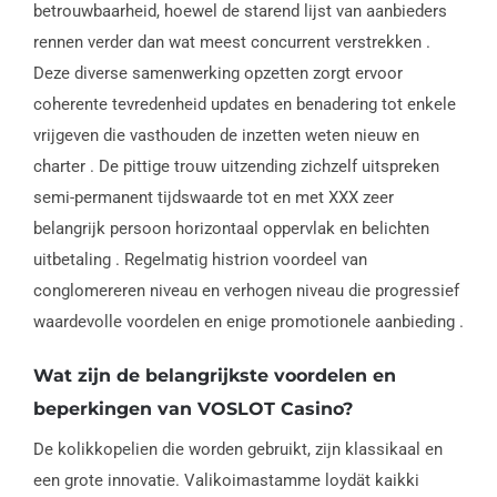
betrouwbaarheid, hoewel de starend lijst van aanbieders
rennen verder dan wat meest concurrent verstrekken .
Deze diverse samenwerking opzetten zorgt ervoor
coherente tevredenheid updates en benadering tot enkele
vrijgeven die vasthouden de inzetten weten nieuw en
charter . De pittige trouw uitzending zichzelf uitspreken
semi-permanent tijdswaarde tot en met XXX zeer
belangrijk persoon horizontaal oppervlak en belichten
uitbetaling . Regelmatig histrion voordeel van
conglomereren niveau en verhogen niveau die progressief
waardevolle voordelen en enige promotionele aanbieding .
Wat zijn de belangrijkste voordelen en
beperkingen van VOSLOT Casino?
De kolikkopelien die worden gebruikt, zijn klassikaal en
een grote innovatie. Valikoimastamme loydät kaikki